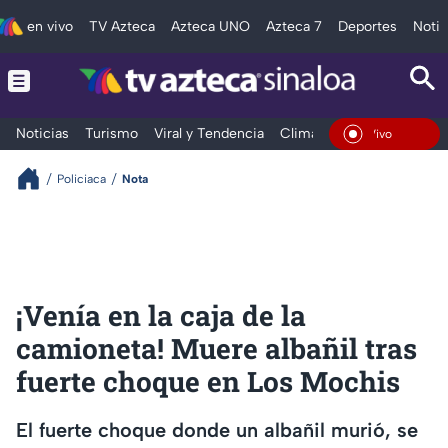
en vivo
TV Azteca
Azteca UNO
Azteca 7
Deportes
Notic
Noticias
Turismo
Viral y Tendencia
Clima
Deportes
Espec
En Vivo
Policiaca
Nota
¡Venía en la caja de la
camioneta! Muere albañil tras
fuerte choque en Los Mochis
El fuerte choque donde un albañil murió, se