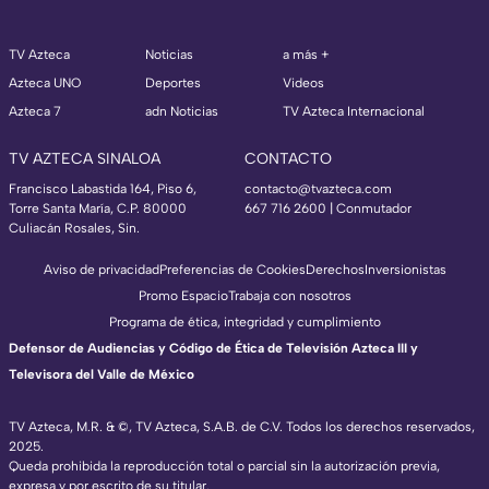
TV Azteca
Noticias
a más +
Azteca UNO
Deportes
Videos
Azteca 7
adn Noticias
TV Azteca Internacional
TV AZTECA SINALOA
CONTACTO
Francisco Labastida 164, Piso 6,
contacto@tvazteca.com
Torre Santa María, C.P. 80000
667 716 2600 | Conmutador
Culiacán Rosales, Sin.
Aviso de privacidad
Preferencias de Cookies
Derechos
Inversionistas
Promo Espacio
Trabaja con nosotros
Programa de ética, integridad y cumplimiento
Defensor de Audiencias y Código de Ética de Televisión Azteca III y
Televisora del Valle de México
TV Azteca, M.R. & ©, TV Azteca, S.A.B. de C.V. Todos los derechos reservados,
2025.
Queda prohibida la reproducción total o parcial sin la autorización previa,
expresa y por escrito de su titular.