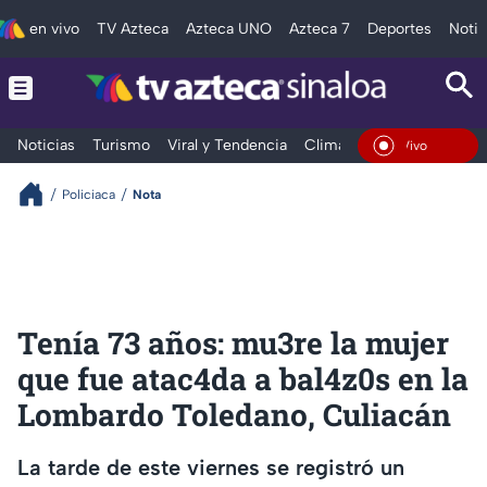
en vivo
TV Azteca
Azteca UNO
Azteca 7
Deportes
Notic
Noticias
Turismo
Viral y Tendencia
Clima
Deportes
Espec
En Vivo
Policiaca
Nota
Tenía 73 años: mu3re la mujer
que fue atac4da a bal4z0s en la
Lombardo Toledano, Culiacán
La tarde de este viernes se registró un