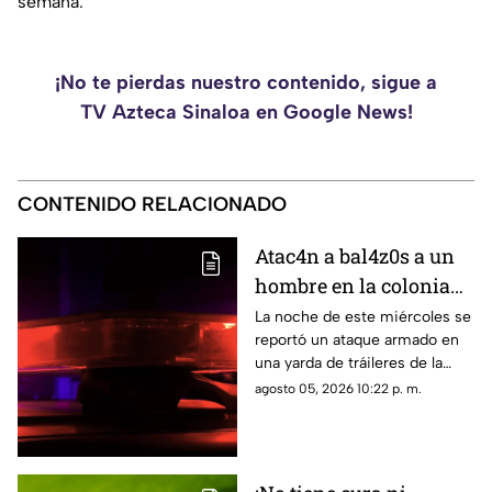
semana.
¡No te pierdas nuestro contenido, sigue a
TV Azteca Sinaloa en Google News!
CONTENIDO RELACIONADO
Atac4n a bal4z0s a un
hombre en la colonia
San Rafael, en
La noche de este miércoles se
reportó un ataque armado en
Culiacán; ya fue
una yarda de tráileres de la
identificado
colonia San Rafael, en la capital
agosto 05, 2026 10:22 p. m.
sinaloense