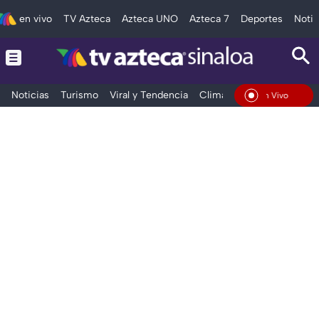
en vivo
TV Azteca
Azteca UNO
Azteca 7
Deportes
Notic
Noticias
Turismo
Viral y Tendencia
Clima
Deportes
Espec
En Vivo