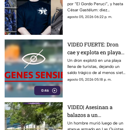
por “El Gordo Peruci”, y hasta
as3sin4dos por la
César Gastélum: diez
guerra entre Los
influencers han sido
agosto 05, 2026 06:22 p. m.
Chapitos y La Mayiza
asesinados durante la guerra
entre grupos delictivos
VIDEO FUERTE: Dron
cae y explota en playa
repleta de turistas, hay
Un dron explotó en una playa
llena de turistas, dejando un
varios muertos y
saldo trágico de al menos siete
heridos
muertos, entre ellos tres
agosto 05, 2026 05:18 p. m.
menores, y cerca de 40
0:46
heridos.
VIDEO| Asesinan a
balazos a un
automovilista en Las
Un hombre murió luego de un
ataque armado en Las Quintas,