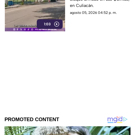
Quintas, en Culiacán
en Culiacán.
agosto 05, 2026 04:52 p. m.
1:03