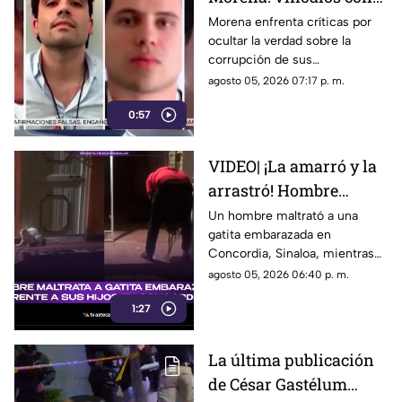
el crimen organizado y
Morena enfrenta críticas por
ocultar la verdad sobre la
obras faraónicas
corrupción de sus
gobernadores y el vínculo con
agosto 05, 2026 07:17 p. m.
el crimen organizado
0:57
VIDEO| ¡La amarró y la
arrastró! Hombre
maltrata a gatita
Un hombre maltrató a una
gatita embarazada en
embarazada en
Concordia, Sinaloa, mientras
Concordia frente a sus
su familia ríe, se burlan y
agosto 05, 2026 06:40 p. m.
hijos
graban el momento.
1:27
La última publicación
de César Gastélum