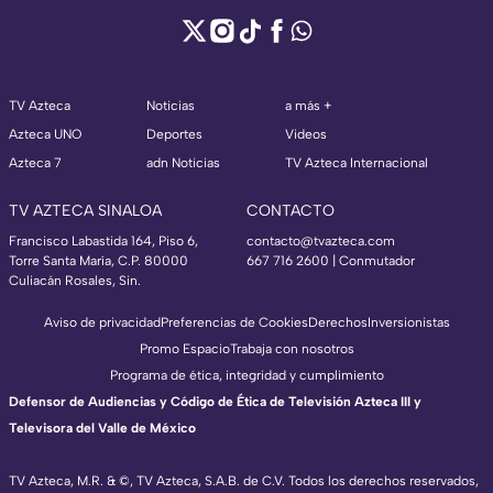
TV Azteca
Noticias
a más +
Azteca UNO
Deportes
Videos
Azteca 7
adn Noticias
TV Azteca Internacional
TV AZTECA SINALOA
CONTACTO
Francisco Labastida 164, Piso 6,
contacto@tvazteca.com
Torre Santa María, C.P. 80000
667 716 2600 | Conmutador
Culiacán Rosales, Sin.
Aviso de privacidad
Preferencias de Cookies
Derechos
Inversionistas
Promo Espacio
Trabaja con nosotros
Programa de ética, integridad y cumplimiento
Defensor de Audiencias y Código de Ética de Televisión Azteca III y
Televisora del Valle de México
TV Azteca, M.R. & ©, TV Azteca, S.A.B. de C.V. Todos los derechos reservados,