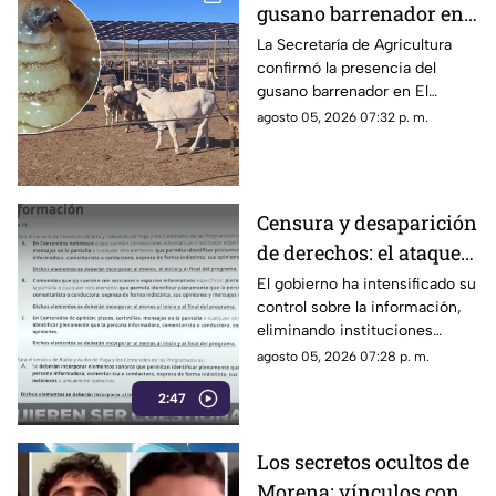
gusano barrenador en
ganado al sur de
La Secretaría de Agricultura
confirmó la presencia del
Sinaloa
gusano barrenador en El
Rosario y Escuinapa
agosto 05, 2026 07:32 p. m.
Censura y desaparición
de derechos: el ataque
del gobierno a la
El gobierno ha intensificado su
control sobre la información,
información pública
eliminando instituciones
autónomas y silenciando
agosto 05, 2026 07:28 p. m.
voces críticas
2:47
Los secretos ocultos de
Morena: vínculos con