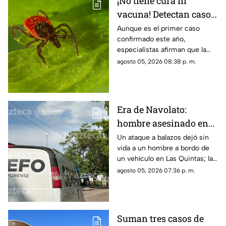
¡No tiene cura ni
vacuna! Detectan caso
del virus Bourbon,
Aunque es el primer caso
confirmado este año,
enfermedad
especialistas afirman que la
transmitida por
enfermedad podría estar más
agosto 05, 2026 08:38 p. m.
garrapatas
extendida de lo que se cree
Era de Navolato:
hombre asesinado en
Las Quintas, Culiacán,
Un ataque a balazos dejó sin
vida a un hombre a bordo de
ya fue identificado
un vehículo en Las Quintas; la
identidad de la víctima ya fue
agosto 05, 2026 07:36 p. m.
revelada
Suman tres casos de