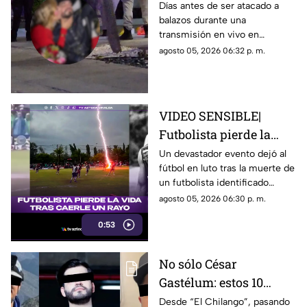
antes de ser asesinado
Días antes de ser atacado a
balazos durante una
en vivo: Presumía una
transmisión en vivo en
"cita fresita"
Culiacán, el creador de
agosto 05, 2026 06:32 p. m.
contenido César Gastelum
compartió un video que dejaba
entrever un nuevo “romance”
VIDEO SENSIBLE|
Futbolista pierde la
vida tras ser impactado
Un devastador evento dejó al
fútbol en luto tras la muerte de
por un rayo en pleno
un futbolista identificado
partido
cómo Safwan Awae por un
agosto 05, 2026 06:30 p. m.
rayo durante un partido en
0:53
Tailandia
No sólo César
Gastélum: estos 10
influencers han sido
Desde “El Chilango”, pasando