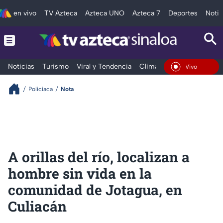
en vivo
TV Azteca
Azteca UNO
Azteca 7
Deportes
Notic
Noticias
Turismo
Viral y Tendencia
Clima
Deportes
Espec
En Vivo
Policiaca
Nota
A orillas del río, localizan a
hombre sin vida en la
comunidad de Jotagua, en
Culiacán