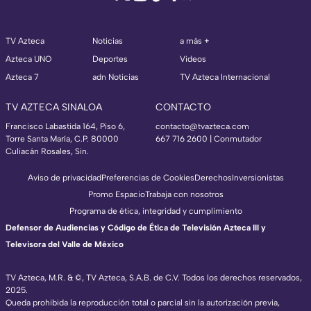
TV Azteca
Noticias
a más +
Azteca UNO
Deportes
Videos
Azteca 7
adn Noticias
TV Azteca Internacional
TV AZTECA SINALOA
CONTACTO
Francisco Labastida 164, Piso 6,
contacto@tvazteca.com
Torre Santa María, C.P. 80000
667 716 2600 | Conmutador
Culiacán Rosales, Sin.
Aviso de privacidad
Preferencias de Cookies
Derechos
Inversionistas
Promo Espacio
Trabaja con nosotros
Programa de ética, integridad y cumplimiento
Defensor de Audiencias y Código de Ética de Televisión Azteca III y
Televisora del Valle de México
TV Azteca, M.R. & ©, TV Azteca, S.A.B. de C.V. Todos los derechos reservados,
2025.
Queda prohibida la reproducción total o parcial sin la autorización previa,