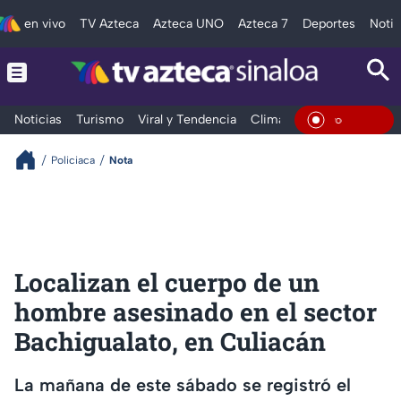
en vivo
TV Azteca
Azteca UNO
Azteca 7
Deportes
Notic
Noticias
Turismo
Viral y Tendencia
Clima
Deportes
Espec
En Viv
Policiaca
Nota
Localizan el cuerpo de un
hombre asesinado en el sector
Bachigualato, en Culiacán
La mañana de este sábado se registró el