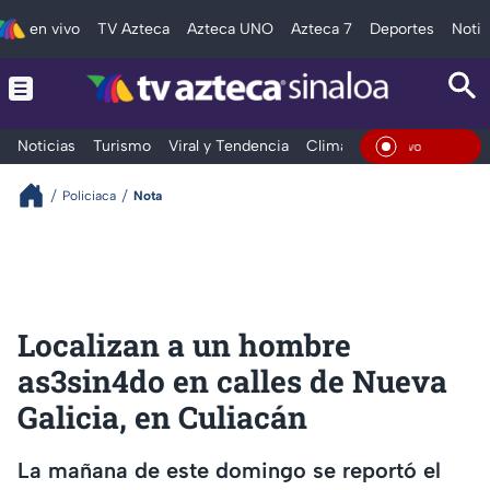
en vivo
TV Azteca
Azteca UNO
Azteca 7
Deportes
Notic
Noticias
Turismo
Viral y Tendencia
Clima
Deportes
Espec
En Vivo
Policiaca
Nota
Localizan a un hombre
as3sin4do en calles de Nueva
Galicia, en Culiacán
La mañana de este domingo se reportó el