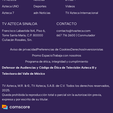
Azteca UNO
Deportes
Videos
Azteca 7
adn Noticias
TV Azteca Internacional
TV AZTECA SINALOA
CONTACTO
Francisco Labastida 164, Piso 6,
contacto@tvazteca.com
Torre Santa María, C.P. 80000
667 716 2600 | Conmutador
Culiacán Rosales, Sin.
Aviso de privacidad
Preferencias de Cookies
Derechos
Inversionistas
Promo Espacio
Trabaja con nosotros
Programa de ética, integridad y cumplimiento
Defensor de Audiencias y Código de Ética de Televisión Azteca III y
Televisora del Valle de México
TV Azteca, M.R. & ©, TV Azteca, S.A.B. de C.V. Todos los derechos reservados,
2025.
Queda prohibida la reproducción total o parcial sin la autorización previa,
expresa y por escrito de su titular.