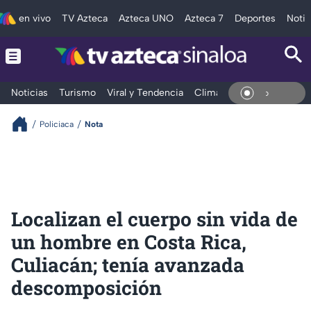
en vivo
TV Azteca
Azteca UNO
Azteca 7
Deportes
Notic
Noticias
Turismo
Viral y Tendencia
Clima
Deportes
Espec
En Vi
Policiaca
Nota
Localizan el cuerpo sin vida de
un hombre en Costa Rica,
Culiacán; tenía avanzada
descomposición