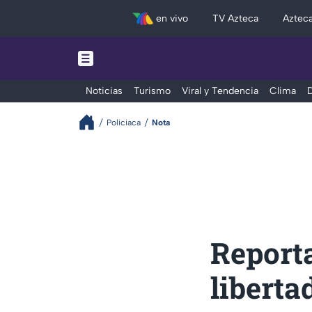
en vivo
TV Azteca
Aztec
Noticias
Turismo
Viral y Tendencia
Clima
D
Policiaca
Nota
Reporta
liberta