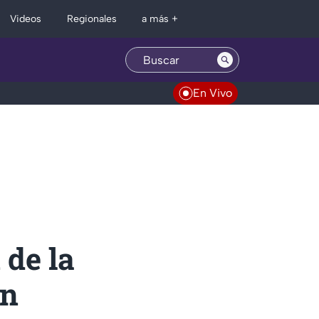
Regionales
Videos
a más +
En Vivo
 de la
un