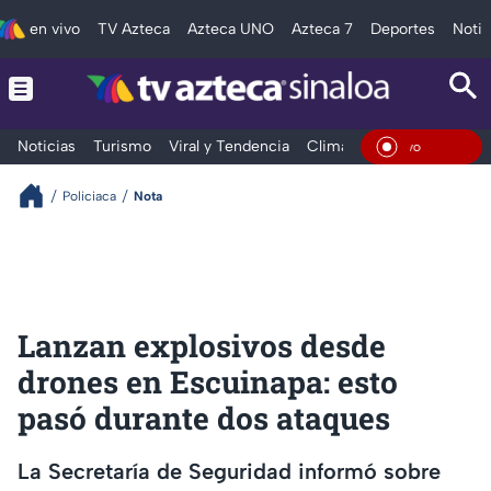
en vivo
TV Azteca
Azteca UNO
Azteca 7
Deportes
Notic
Noticias
Turismo
Viral y Tendencia
Clima
Deportes
Espec
En Vivo
Policiaca
Nota
Lanzan explosivos desde
drones en Escuinapa: esto
pasó durante dos ataques
La Secretaría de Seguridad informó sobre