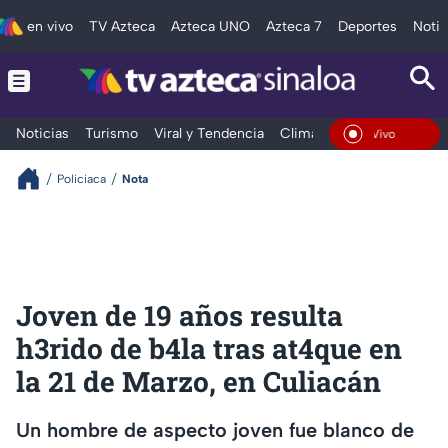
en vivo
TV Azteca
Azteca UNO
Azteca 7
Deportes
Notic
Noticias
Turismo
Viral y Tendencia
Clima
Deportes
Espec
En Vivo
Policiaca
Nota
Joven de 19 años resulta
h3rido de b4la tras at4que en
la 21 de Marzo, en Culiacán
Un hombre de aspecto joven fue blanco de