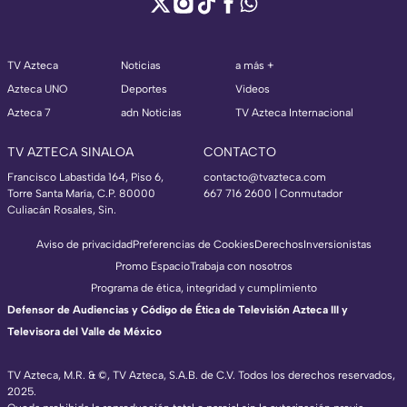
TV Azteca
Noticias
a más +
Azteca UNO
Deportes
Videos
Azteca 7
adn Noticias
TV Azteca Internacional
TV AZTECA SINALOA
CONTACTO
Francisco Labastida 164, Piso 6,
contacto@tvazteca.com
Torre Santa María, C.P. 80000
667 716 2600 | Conmutador
Culiacán Rosales, Sin.
Aviso de privacidad
Preferencias de Cookies
Derechos
Inversionistas
Promo Espacio
Trabaja con nosotros
Programa de ética, integridad y cumplimiento
Defensor de Audiencias y Código de Ética de Televisión Azteca III y
Televisora del Valle de México
TV Azteca, M.R. & ©, TV Azteca, S.A.B. de C.V. Todos los derechos reservados,
2025.