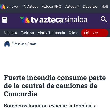
en vivo
TV Azteca
Azteca UNO
Azteca 7
Deportes
Notic
Noticias
Turismo
Viral y Tendencia
Clima
Deportes
Espec
En Vivo
Policiaca
Nota
Fuerte incendio consume parte
de la central de camiones de
Concordia
Bomberos lograron evacuar la terminal a