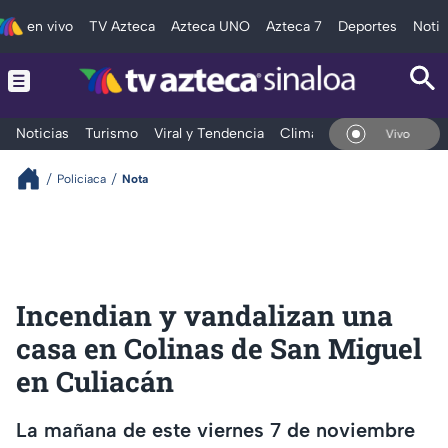
en vivo
TV Azteca
Azteca UNO
Azteca 7
Deportes
Notic
Noticias
Turismo
Viral y Tendencia
Clima
Deportes
Espec
En Vivo
Policiaca
Nota
Incendian y vandalizan una
casa en Colinas de San Miguel
en Culiacán
La mañana de este viernes 7 de noviembre