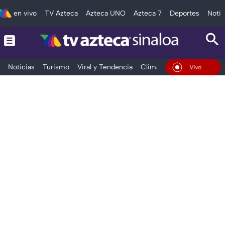
en vivo
TV Azteca
Azteca UNO
Azteca 7
Deportes
Notic
Noticias
Turismo
Viral y Tendencia
Clima
Deportes
Espec
En Vivo