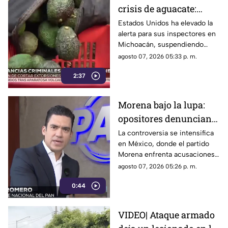
crisis de aguacate:
Estados Unidos frena
Estados Unidos ha elevado la
alerta para sus inspectores en
exportaciones
Michoacán, suspendiendo
exportaciones de aguacate y
agosto 07, 2026 05:33 p. m.
ocasionando pérdidas
2:37
millonarias
Morena bajo la lupa:
opositores denuncian
intentos de censura
La controversia se intensifica
en México, donde el partido
sobre políticos y
Morena enfrenta acusaciones
crimen organizado
de censura y manipulación
agosto 07, 2026 05:26 p. m.
0:44
VIDEO| Ataque armado