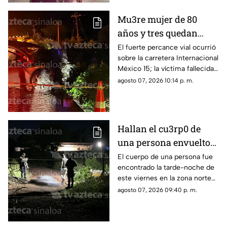
Mu3re mujer de 80
años y tres quedan
h3ridos tras aparatoso
El fuerte percance vial ocurrió
sobre la carretera Internacional
choque en Limón de los
México 15; la víctima fallecida
Ramos, Culiacán
ya fue identificada en el sitio
agosto 07, 2026 10:14 p. m.
Hallan el cu3rp0 de
una persona envuelto
en colchonetas, en Los
El cuerpo de una persona fue
encontrado la tarde-noche de
Cerritos, Culiacán
este viernes en la zona norte
de Culiacán
agosto 07, 2026 09:40 p. m.