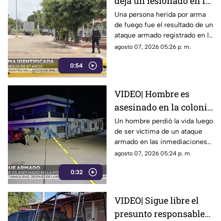
deja un lesionado en la
comunidad de El
Una persona herida por arma
de fuego fue el resultado de un
Chilillo en Mazatlán
ataque armado registrado en la
comunidad de El Chilillo, al
agosto 07, 2026 05:26 p. m.
norte de la zona rural de
0:54
Mazatlán.
VIDEO| Hombre es
asesinado en la colonia
Morelos en Mazatlán
Un hombre perdió la vida luego
de ser víctima de un ataque
armado en las inmediaciones
de la colonia Morelos, al
agosto 07, 2026 05:24 p. m.
oriente de Mazatlán, la noche
0:32
del jueves.
VIDEO| Sigue libre el
presunto responsable