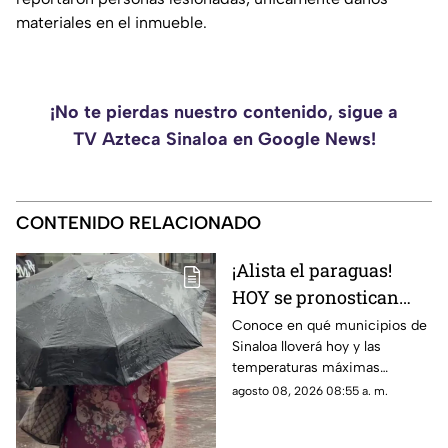
materiales en el inmueble.
¡No te pierdas nuestro contenido, sigue a
TV Azteca Sinaloa en Google News!
CONTENIDO RELACIONADO
¡Alista el paraguas!
HOY se pronostican
LLUVIAS INTENSAS en
Conoce en qué municipios de
Sinaloa lloverá hoy y las
estos municipios de
temperaturas máximas
Sinaloa
esperadas: este es el
agosto 08, 2026 08:55 a. m.
pronóstico del clima para este
sábado 8 de agosto de 2026