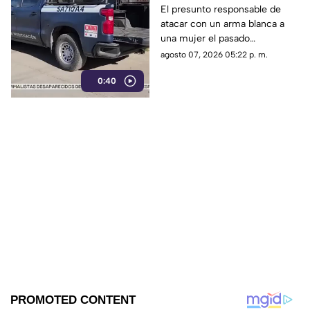
de atacar con arma
El presunto responsable de
atacar con un arma blanca a
blanca a una mujer en
una mujer el pasado
Los Mochis
miércoles, dentro de una
agosto 07, 2026 05:22 p. m.
vivienda en Los Mochis, aún
0:40
no ha sido detenido, informó la
Fiscalía General del Estado.