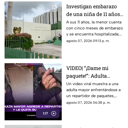
Investigan embarazo
de una niña de 11 años;
Nohemí quedó
A sus 11 años, la menor cuenta
con cinco meses de embarazo
internada con cinco
y se encuentra hospitalizada;
meses de gestación
autoridades investigan el caso
agosto 07, 2026 09:13 p. m.
como abuso
VIDEO| “¡Dame mi
paquete!”: Adulta
mayor agrede a
Un video viral muestra a una
adulta mayor enfrentándose a
repartidor y le quita su
un repartidor de paquetes,
celular
exigiendo su entrega y
agosto 07, 2026 06:38 p. m.
arrebatándole su celular.
1:17