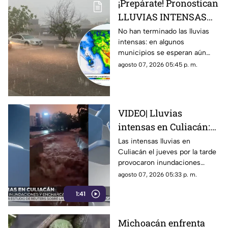
¡Prepárate! Pronostican
LLUVIAS INTENSAS
todo el fin de semana
No han terminado las lluvias
intensas: en algunos
en estos municipios de
municipios se esperan aún
Sinaloa
durante este fin de semana,
agosto 07, 2026 05:45 p. m.
del 8 al 10 de agosto
VIDEO| Lluvias
intensas en Culiacán:
inundaciones y
Las intensas lluvias en
Culiacán el jueves por la tarde
personas arrastradas
provocaron inundaciones
severas y el desbordamiento
agosto 07, 2026 05:33 p. m.
de arroyos.
1:41
Michoacán enfrenta