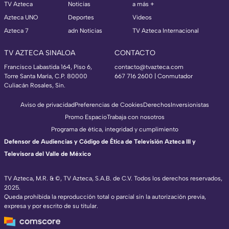
TV Azteca
Noticias
a más +
Azteca UNO
Deportes
Videos
Azteca 7
adn Noticias
TV Azteca Internacional
TV AZTECA SINALOA
CONTACTO
Francisco Labastida 164, Piso 6,
contacto@tvazteca.com
Torre Santa María, C.P. 80000
667 716 2600 | Conmutador
Culiacán Rosales, Sin.
Aviso de privacidad
Preferencias de Cookies
Derechos
Inversionistas
Promo Espacio
Trabaja con nosotros
Programa de ética, integridad y cumplimiento
Defensor de Audiencias y Código de Ética de Televisión Azteca III y
Televisora del Valle de México
TV Azteca, M.R. & ©, TV Azteca, S.A.B. de C.V. Todos los derechos reservados,
2025.
Queda prohibida la reproducción total o parcial sin la autorización previa,
expresa y por escrito de su titular.