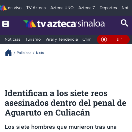
en vivo
TV Azteca
Azteca UNO
Azteca 7
Deportes
Notic
Noticias
Turismo
Viral y Tendencia
Clima
Deportes
Espec
En Vivo
Policiaca
Nota
Identifican a los siete reos
asesinados dentro del penal de
Aguaruto en Culiacán
Los siete hombres que murieron tras una