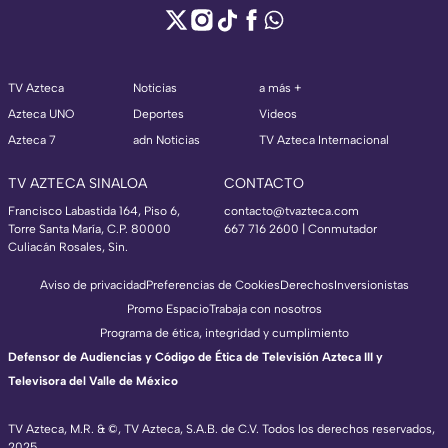
TV Azteca
Noticias
a más +
Azteca UNO
Deportes
Videos
Azteca 7
adn Noticias
TV Azteca Internacional
TV AZTECA SINALOA
CONTACTO
Francisco Labastida 164, Piso 6,
contacto@tvazteca.com
Torre Santa María, C.P. 80000
667 716 2600 | Conmutador
Culiacán Rosales, Sin.
Aviso de privacidad
Preferencias de Cookies
Derechos
Inversionistas
Promo Espacio
Trabaja con nosotros
Programa de ética, integridad y cumplimiento
Defensor de Audiencias y Código de Ética de Televisión Azteca III y
Televisora del Valle de México
TV Azteca, M.R. & ©, TV Azteca, S.A.B. de C.V. Todos los derechos reservados,
2025.