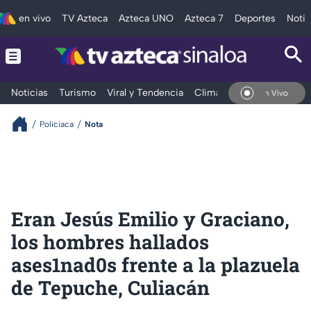
en vivo
TV Azteca
Azteca UNO
Azteca 7
Deportes
Notic
Noticias
Turismo
Viral y Tendencia
Clima
Deportes
Espec
En Vivo
Policiaca
Nota
Eran Jesús Emilio y Graciano,
los hombres hallados
ases1nad0s frente a la plazuela
de Tepuche, Culiacán