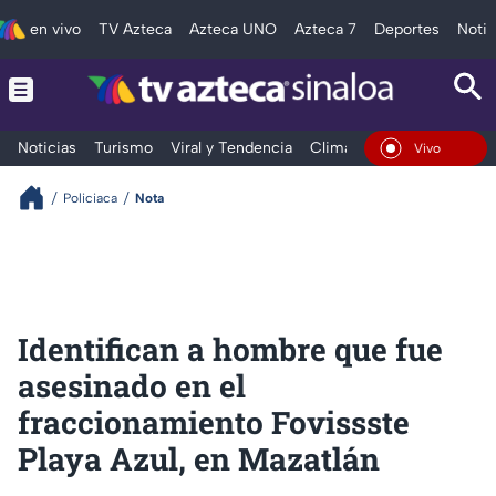
en vivo
TV Azteca
Azteca UNO
Azteca 7
Deportes
Notic
Noticias
Turismo
Viral y Tendencia
Clima
Deportes
Espec
En Vivo
Policiaca
Nota
Identifican a hombre que fue
asesinado en el
fraccionamiento Fovissste
Playa Azul, en Mazatlán