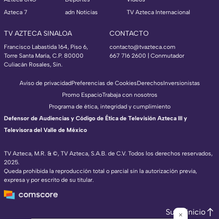
Azteca 7
adn Noticias
TV Azteca Internacional
TV AZTECA SINALOA
CONTACTO
Francisco Labastida 164, Piso 6,
contacto@tvazteca.com
Torre Santa María, C.P. 80000
667 716 2600 | Conmutador
Culiacán Rosales, Sin.
Aviso de privacidad
Preferencias de Cookies
Derechos
Inversionistas
Promo Espacio
Trabaja con nosotros
Programa de ética, integridad y cumplimiento
Defensor de Audiencias y Código de Ética de Televisión Azteca III y
Televisora del Valle de México
TV Azteca, M.R. & ©, TV Azteca, S.A.B. de C.V. Todos los derechos reservados,
2025.
Queda prohibida la reproducción total o parcial sin la autorización previa,
expresa y por escrito de su titular.
Subir inicio