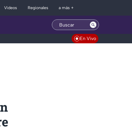
Regionales
Videos
a más +
En Vivo
an
re