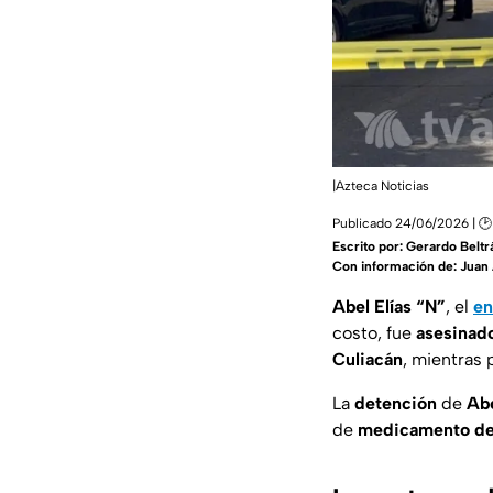
|Azteca Noticias
Publicado 24/06/2026 | 🕑
Escrito por:
Gerardo Beltr
Con información de: Jua
Abel Elías “N”
, el
en
costo, fue
asesinado
Culiacán
, mientras 
La
detención
de
Abe
de
medicamento de 