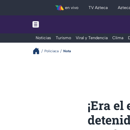
en vivo
TV Azteca
Aztec
Noticias
Turismo
Viral y Tendencia
Clima
D
Policiaca
Nota
¡Era el
detenid