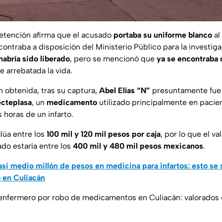
etención afirma que el acusado
portaba su uniforme blanco
al
contraba a disposición del Ministerio Público para la investig
abría sido liberado
, pero se mencionó que
ya se encontraba 
e arrebatada la vida.
n obtenida, tras su captura,
Abel Elías “N”
presuntamente fue
ecteplasa
, un
medicamento
utilizado principalmente en pacie
 horas de un infarto.
lúa entre los
100 mil y 120 mil pesos por caja
, por lo que el va
do estaría entre los
400 mil y 480 mil pesos mexicanos
.
si medio millón de pesos en medicina para infartos: esto se 
 en Culiacán
enfermero por robo de medicamentos en Culiacán: valorados 