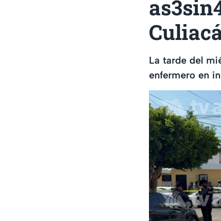
as3sin
Culiac
La tarde del mi
enfermero en in