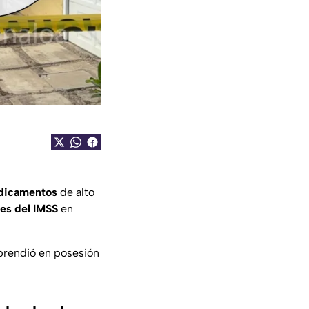
dicamentos
de alto
nes del IMSS
en
rprendió en posesión