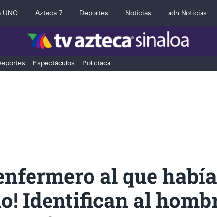
a UNO
Azteca 7
Deportes
Noticias
adn Noticias
eportes
Espectáculos
Policiaca
 enfermero al que habí
o! Identifican al homb