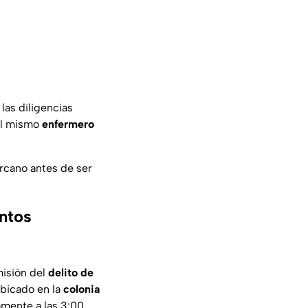
as diligencias
del mismo
enfermero
rcano antes de ser
ntos
misión del
delito de
bicado en la
colonia
amente a las 3:00