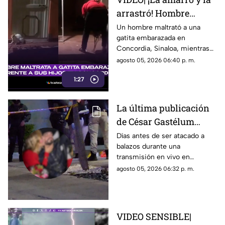
arrastró! Hombre
maltrata a gatita
Un hombre maltrató a una
gatita embarazada en
embarazada en
Concordia, Sinaloa, mientras
Concordia frente a sus
su familia ríe, se burlan y
agosto 05, 2026 06:40 p. m.
hijos
graban el momento.
1:27
La última publicación
de César Gastélum
antes de ser asesinado
Días antes de ser atacado a
balazos durante una
en vivo: Presumía una
transmisión en vivo en
"cita fresita"
Culiacán, el creador de
agosto 05, 2026 06:32 p. m.
contenido César Gastelum
compartió un video que dejaba
entrever un nuevo “romance”
VIDEO SENSIBLE|