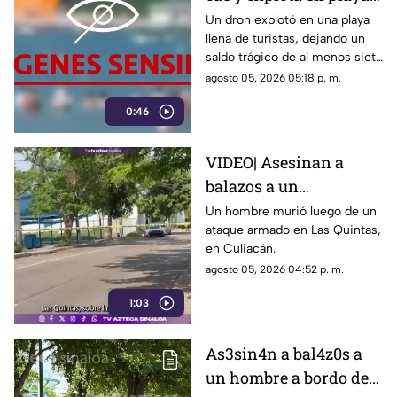
repleta de turistas, hay
Un dron explotó en una playa
llena de turistas, dejando un
varios muertos y
saldo trágico de al menos siete
heridos
muertos, entre ellos tres
agosto 05, 2026 05:18 p. m.
menores, y cerca de 40
0:46
heridos.
VIDEO| Asesinan a
balazos a un
automovilista en Las
Un hombre murió luego de un
ataque armado en Las Quintas,
Quintas, en Culiacán
en Culiacán.
agosto 05, 2026 04:52 p. m.
1:03
As3sin4n a bal4z0s a
un hombre a bordo de