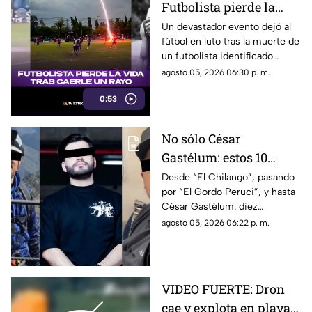
Futbolista pierde la
vida tras ser impactado
Un devastador evento dejó al
fútbol en luto tras la muerte de
por un rayo en pleno
un futbolista identificado
partido
cómo Safwan Awae por un
agosto 05, 2026 06:30 p. m.
rayo durante un partido en
0:53
Tailandia
No sólo César
Gastélum: estos 10
influencers han sido
Desde “El Chilango”, pasando
por “El Gordo Peruci”, y hasta
as3sin4dos por la
César Gastélum: diez
guerra entre Los
influencers han sido
agosto 05, 2026 06:22 p. m.
Chapitos y La Mayiza
asesinados durante la guerra
entre grupos delictivos
VIDEO FUERTE: Dron
cae y explota en playa