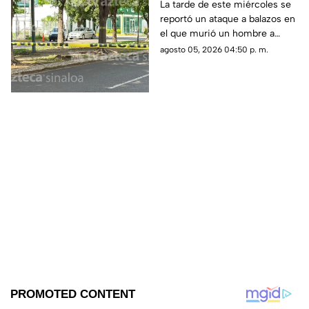
un vehículo en Las
La tarde de este miércoles se
reportó un ataque a balazos en
Quintas, Culiacán
el que murió un hombre a
bordo de un vehículo
agosto 05, 2026 04:50 p. m.