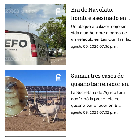
Era de Navolato:
hombre asesinado en
Las Quintas, Culiacán,
Un ataque a balazos dejó sin
vida a un hombre a bordo de
ya fue identificado
un vehículo en Las Quintas; la
identidad de la víctima ya fue
agosto 05, 2026 07:36 p. m.
revelada
Suman tres casos de
gusano barrenador en
ganado al sur de
La Secretaría de Agricultura
confirmó la presencia del
Sinaloa
gusano barrenador en El
Rosario y Escuinapa
agosto 05, 2026 07:32 p. m.