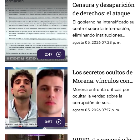
Censura y desaparición
de derechos: el ataque
del gobierno a la
El gobierno ha intensificado su
control sobre la información,
información pública
eliminando instituciones
autónomas y silenciando
agosto 05, 2026 07:28 p. m.
voces críticas
2:47
Los secretos ocultos de
Morena: vínculos con
el crimen organizado y
Morena enfrenta críticas por
ocultar la verdad sobre la
obras faraónicas
corrupción de sus
gobernadores y el vínculo con
agosto 05, 2026 07:17 p. m.
el crimen organizado
0:57
VIDEO| ¡La amarró y la