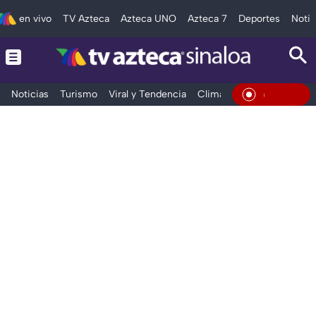
en vivo
TV Azteca
Azteca UNO
Azteca 7
Deportes
Notic
Noticias
Turismo
Viral y Tendencia
Clima
Deportes
Espec
En Vivo