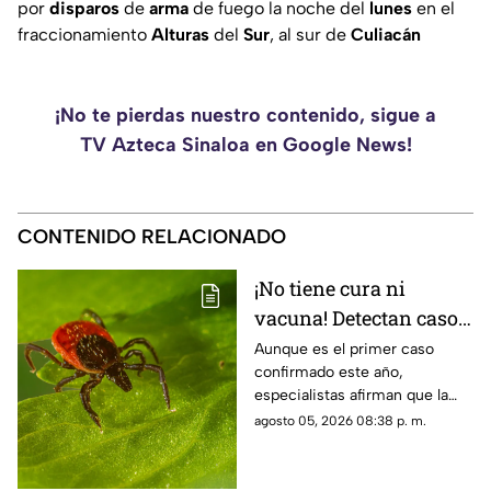
por
disparos
de
arma
de fuego la noche del
lunes
en el
fraccionamiento
Alturas
del
Sur
, al sur de
Culiacán
¡No te pierdas nuestro contenido, sigue a
TV Azteca Sinaloa en Google News!
CONTENIDO RELACIONADO
¡No tiene cura ni
vacuna! Detectan caso
del virus Bourbon,
Aunque es el primer caso
confirmado este año,
enfermedad
especialistas afirman que la
transmitida por
enfermedad podría estar más
agosto 05, 2026 08:38 p. m.
garrapatas
extendida de lo que se cree