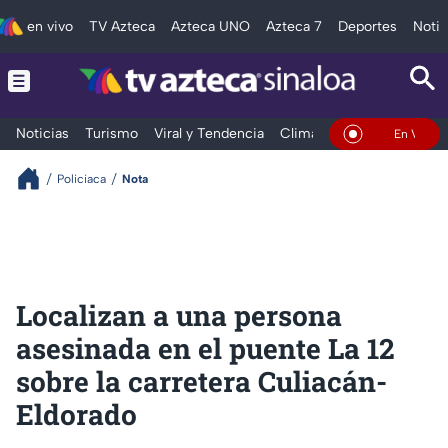
en vivo
TV Azteca
Azteca UNO
Azteca 7
Deportes
Notic
Noticias
Turismo
Viral y Tendencia
Clima
Deportes
Espec
En Vivo
Policiaca
Nota
Localizan a una persona
asesinada en el puente La 12
sobre la carretera Culiacán-
Eldorado