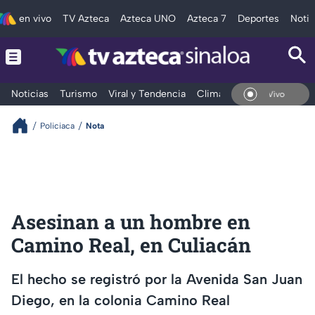
en vivo
TV Azteca
Azteca UNO
Azteca 7
Deportes
Notic
Noticias
Turismo
Viral y Tendencia
Clima
Deportes
Espec
En Vivo
Policiaca
Nota
Asesinan a un hombre en
Camino Real, en Culiacán
El hecho se registró por la Avenida San Juan
Diego, en la colonia Camino Real