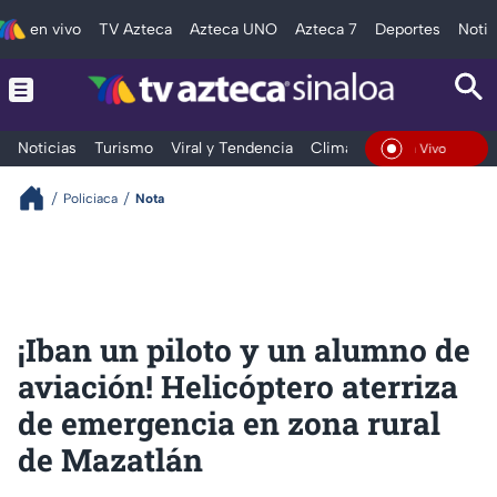
en vivo
TV Azteca
Azteca UNO
Azteca 7
Deportes
Notic
Noticias
Turismo
Viral y Tendencia
Clima
Deportes
Espec
En Vivo
Policiaca
Nota
¡Iban un piloto y un alumno de
aviación! Helicóptero aterriza
de emergencia en zona rural
de Mazatlán