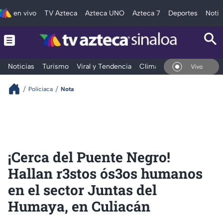
en vivo
TV Azteca
Azteca UNO
Azteca 7
Deportes
Notic
Noticias
Turismo
Viral y Tendencia
Clima
Deportes
Espec
En Vivo
Policiaca
Nota
¡Cerca del Puente Negro!
Hallan r3stos ós3os humanos
en el sector Juntas del
Humaya, en Culiacán