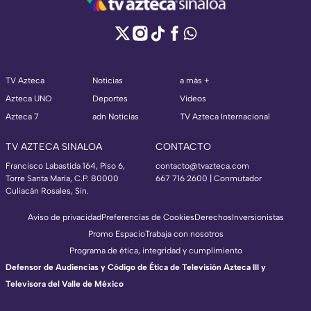
TV Azteca
Noticias
a más +
Azteca UNO
Deportes
Videos
Azteca 7
adn Noticias
TV Azteca Internacional
TV AZTECA SINALOA
CONTACTO
Francisco Labastida 164, Piso 6,
contacto@tvazteca.com
Torre Santa María, C.P. 80000
667 716 2600 | Conmutador
Culiacán Rosales, Sin.
Aviso de privacidad
Preferencias de Cookies
Derechos
Inversionistas
Promo Espacio
Trabaja con nosotros
Programa de ética, integridad y cumplimiento
Defensor de Audiencias y Código de Ética de Televisión Azteca III y
Televisora del Valle de México