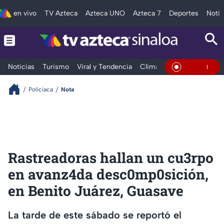
en vivo
TV Azteca
Azteca UNO
Azteca 7
Deportes
Notic
Noticias
Turismo
Viral y Tendencia
Clima
Deportes
Espec
En Vivo
Policiaca
Nota
Rastreadoras hallan un cu3rpo
en avanz4da desc0mp0sición,
en Benito Juárez, Guasave
La tarde de este sábado se reportó el