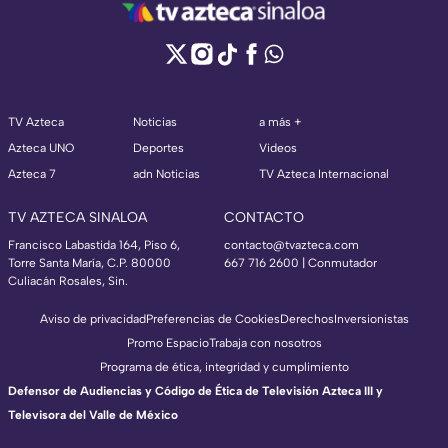
TV Azteca
Noticias
a más +
Azteca UNO
Deportes
Videos
Azteca 7
adn Noticias
TV Azteca Internacional
TV AZTECA SINALOA
CONTACTO
Francisco Labastida 164, Piso 6,
contacto@tvazteca.com
Torre Santa María, C.P. 80000
667 716 2600 | Conmutador
Culiacán Rosales, Sin.
Aviso de privacidad
Preferencias de Cookies
Derechos
Inversionistas
Promo Espacio
Trabaja con nosotros
Programa de ética, integridad y cumplimiento
Defensor de Audiencias y Código de Ética de Televisión Azteca III y
Televisora del Valle de México