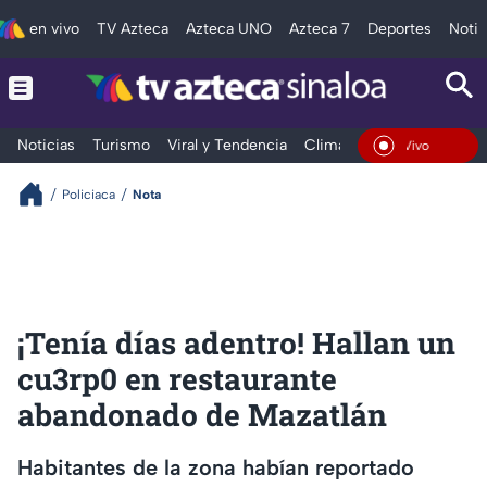
en vivo
TV Azteca
Azteca UNO
Azteca 7
Deportes
Notic
Noticias
Turismo
Viral y Tendencia
Clima
Deportes
Espec
En Vivo
Policiaca
Nota
¡Tenía días adentro! Hallan un
cu3rp0 en restaurante
abandonado de Mazatlán
Habitantes de la zona habían reportado