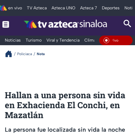
en vivo
TV Azteca
Azteca UNO
Azteca 7
Deportes
Notic
Noticias
Turismo
Viral y Tendencia
Clima
Deportes
Espec
En Vivo
Policiaca
Nota
Hallan a una persona sin vida
en Exhacienda El Conchi, en
Mazatlán
La persona fue localizada sin vida la noche