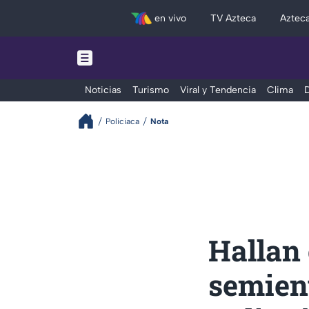
en vivo
TV Azteca
Aztec
Noticias
Turismo
Viral y Tendencia
Clima
D
Policiaca
Nota
Hallan 
semient