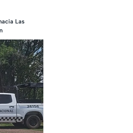
hacia Las
n