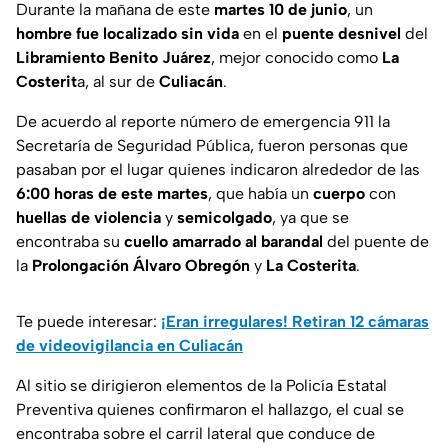
Durante la mañana de este
martes 10 de junio
, un
hombre fue localizado sin vida
en el
puente desnivel
del
Libramiento Benito Juárez
, mejor conocido como
La
Costerit
a, al sur de
Culiacán
.
De acuerdo al reporte número de emergencia 911 la
Secretaría de Seguridad Pública, fueron personas que
pasaban por el lugar quienes indicaron alrededor de las
6:00 horas de este martes
, que había un
cuerpo
con
huellas de violencia
y
semicolgado
, ya que se
encontraba su
cuello amarrado al barandal
del puente de
la
Prolongación Álvaro Obregón
y
La Costerita
.
Te puede interesar:
¡Eran irregulares! Retiran 12 cámaras
de videovigilancia en Culiacán
Al sitio se dirigieron elementos de la Policía Estatal
Preventiva quienes confirmaron el hallazgo, el cual se
encontraba sobre el carril lateral que conduce de