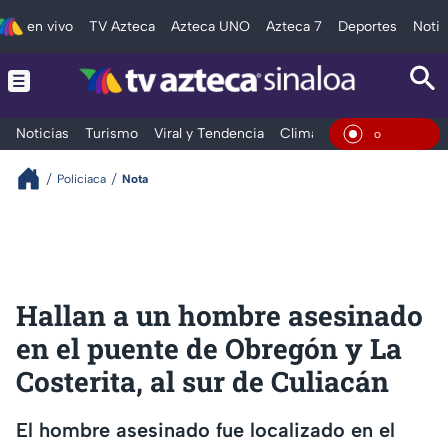
en vivo
TV Azteca
Azteca UNO
Azteca 7
Deportes
Notic
Noticias
Turismo
Viral y Tendencia
Clima
Deportes
Espec
En Viv
Policiaca
Nota
Hallan a un hombre asesinado
en el puente de Obregón y La
Costerita, al sur de Culiacán
El hombre asesinado fue localizado en el