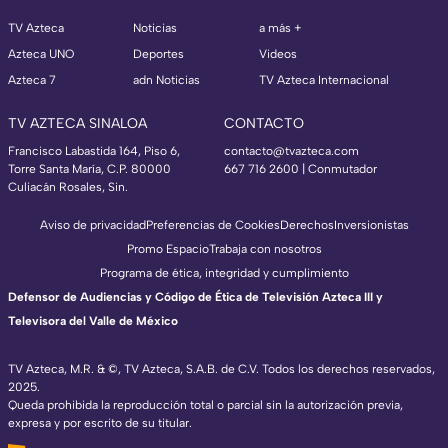
TV Azteca
Noticias
a más +
Azteca UNO
Deportes
Videos
Azteca 7
adn Noticias
TV Azteca Internacional
TV AZTECA SINALOA
CONTACTO
Francisco Labastida 164, Piso 6,
contacto@tvazteca.com
Torre Santa María, C.P. 80000
667 716 2600 | Conmutador
Culiacán Rosales, Sin.
Aviso de privacidad
Preferencias de Cookies
Derechos
Inversionistas
Promo Espacio
Trabaja con nosotros
Programa de ética, integridad y cumplimiento
Defensor de Audiencias y Código de Ética de Televisión Azteca III y
Televisora del Valle de México
TV Azteca, M.R. & ©, TV Azteca, S.A.B. de C.V. Todos los derechos reservados,
2025.
Queda prohibida la reproducción total o parcial sin la autorización previa,
expresa y por escrito de su titular.