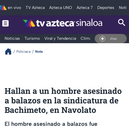
en vivo
TV Azteca
Azteca UNO
Azteca 7
Deportes
Notic
Noticias
Turismo
Viral y Tendencia
Clima
Deportes
Espec
En Vivo
Policiaca
Nota
Hallan a un hombre asesinado
a balazos en la sindicatura de
Bachimeto, en Navolato
El hombre asesinado a balazos fue