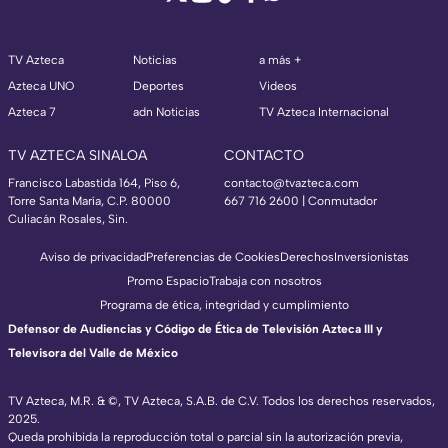
TV Azteca
Noticias
a más +
Azteca UNO
Deportes
Videos
Azteca 7
adn Noticias
TV Azteca Internacional
TV AZTECA SINALOA
CONTACTO
Francisco Labastida 164, Piso 6,
contacto@tvazteca.com
Torre Santa María, C.P. 80000
667 716 2600 | Conmutador
Culiacán Rosales, Sin.
Aviso de privacidad
Preferencias de Cookies
Derechos
Inversionistas
Promo Espacio
Trabaja con nosotros
Programa de ética, integridad y cumplimiento
Defensor de Audiencias y Código de Ética de Televisión Azteca III y
Televisora del Valle de México
TV Azteca, M.R. & ©, TV Azteca, S.A.B. de C.V. Todos los derechos reservados,
2025.
Queda prohibida la reproducción total o parcial sin la autorización previa,