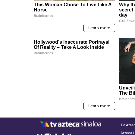
TV Azte
Azteca 