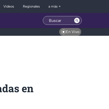
Regionales
Videos
a más +
En Vivo
adas en