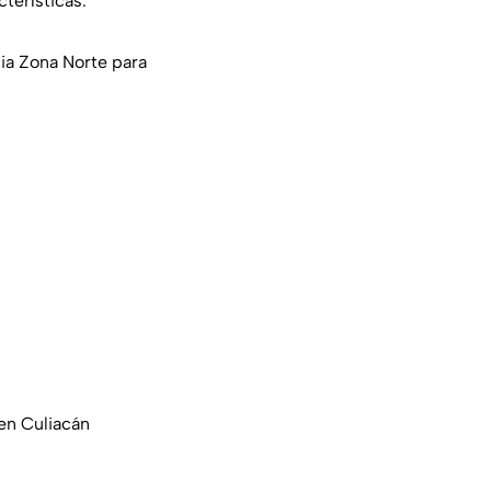
terísticas.
cia Zona Norte para
 en Culiacán