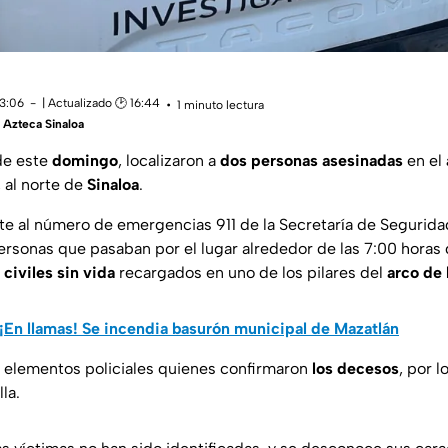
13:06
| Actualizado 🕑 16:44
1 minuto lectura
Azteca Sinaloa
de este
domingo
, localizaron a
dos personas asesinadas
en el
, al norte de
Sinaloa
.
te al número de emergencias 911 de la Secretaría de Segurida
ersonas que pasaban por el lugar alrededor de las 7:00 horas
 civiles sin vida
recargados en uno de los pilares del
arco de
¡En llamas! Se incendia basurón municipal de Mazatlán
on elementos policiales quienes confirmaron
los decesos
, por l
la.