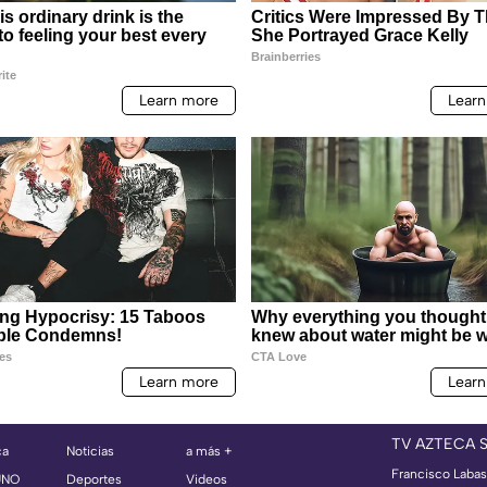
TV AZTECA 
ca
Noticias
a más +
Francisco Labast
UNO
Deportes
Videos