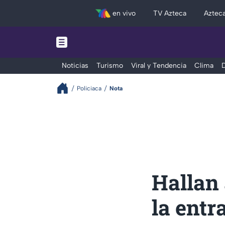
en vivo
TV Azteca
Aztec
Noticias
Turismo
Viral y Tendencia
Clima
D
Policiaca
Nota
Hallan
la entr