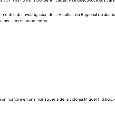
s víctimas no han sido identificadas, y se desconoce sus carac
lementos de investigación de la Vicefiscalía Regional de Justi
gaciones correspondientes.
a un hombre en una marisquería de la colonia Miguel Hidalgo,