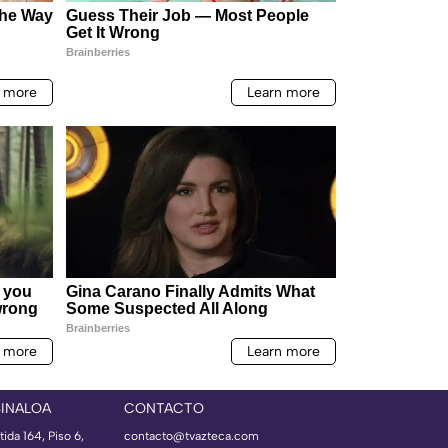
SINALOA
CONTACTO
ida 164, Piso 6,
contacto@tvazteca.com