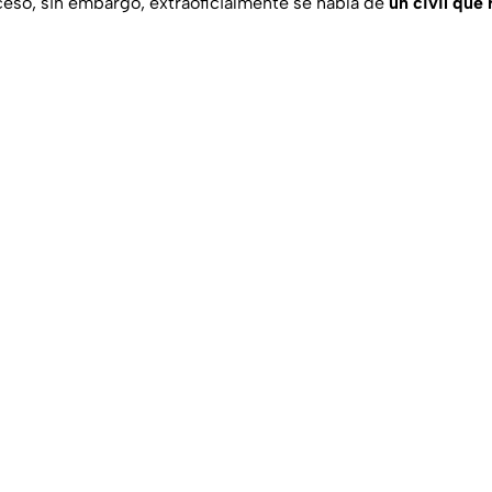
ceso, sin embargo, extraoficialmente se habla de
un civil que 