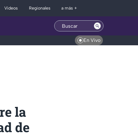
Regionales
Videos
a más +
En Vivo
re la
tad de