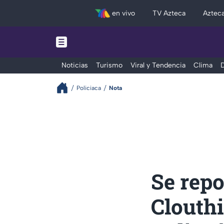
en vivo
TV Azteca
Aztec
Noticias
Turismo
Viral y Tendencia
Clima
D
Policiaca
Nota
Se repo
Clouthi