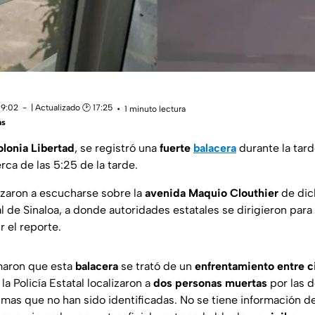
19:02
| Actualizado 🕑 17:25
1 minuto lectura
as
olonia Libertad
, se registró una
fuerte
balacera
durante la tard
ca de las 5:25 de la tarde.
zaron a escucharse sobre la
avenida Maquio Clouthier
de dich
 de Sinaloa, a donde autoridades estatales se dirigieron para 
r el reporte.
maron que esta
balacera
se trató de un
enfrentamiento entre c
la Policía Estatal localizaron a
dos personas muertas
por las 
mas que no han sido identificadas. No se tiene información 