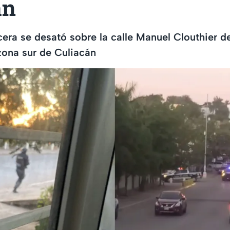
án
cera se desató sobre la calle Manuel Clouthier de
 zona sur de Culiacán