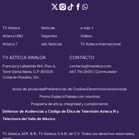
TV Azteca
Noticias
a más +
Azteca UNO
Deportes
Videos
Azteca 7
adn Noticias
TV Azteca Internacional
TV AZTECA SINALOA
CONTACTO
Francisco Labastida 164, Piso 6,
contacto@tvazteca.com
Torre Santa María, C.P. 80000
667 716 2600 | Conmutador
Culiacán Rosales, Sin.
Aviso de privacidad
Preferencias de Cookies
Derechos
Inversionistas
Promo Espacio
Trabaja con nosotros
Programa de ética, integridad y cumplimiento
Defensor de Audiencias y Código de Ética de Televisión Azteca III y
Televisora del Valle de México
TV Azteca, M.R. & ©, TV Azteca, S.A.B. de C.V. Todos los derechos reservados,