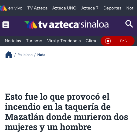
en vivo
TV Azteca
Azteca UNO
Azteca 7
Deportes
Notic
Noticias
Turismo
Viral y Tendencia
Clima
Deportes
Espec
En Vivo
Policiaca
Nota
Esto fue lo que provocó el
incendio en la taquería de
Mazatlán donde murieron dos
mujeres y un hombre