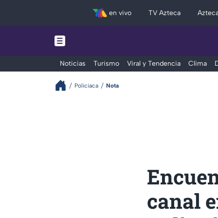
en vivo
TV Azteca
Aztec
Noticias
Turismo
Viral y Tendencia
Clima
D
Policiaca
Nota
Encuen
canal e