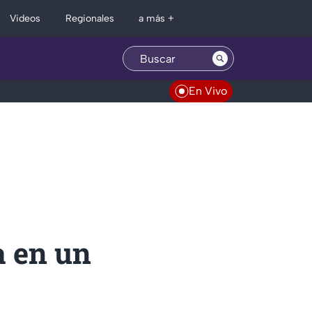
Regionales
Videos
a más +
En Vivo
a en un