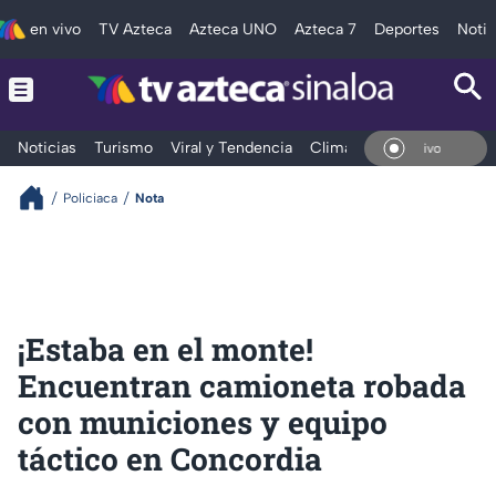
en vivo
TV Azteca
Azteca UNO
Azteca 7
Deportes
Notic
Noticias
Turismo
Viral y Tendencia
Clima
Deportes
Espec
En Vivo
Policiaca
Nota
¡Estaba en el monte!
Encuentran camioneta robada
con municiones y equipo
táctico en Concordia