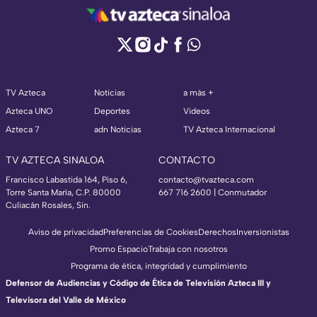
TV Azteca
Noticias
a más +
Azteca UNO
Deportes
Videos
Azteca 7
adn Noticias
TV Azteca Internacional
TV AZTECA SINALOA
CONTACTO
Francisco Labastida 164, Piso 6,
contacto@tvazteca.com
Torre Santa María, C.P. 80000
667 716 2600 | Conmutador
Culiacán Rosales, Sin.
Aviso de privacidad
Preferencias de Cookies
Derechos
Inversionistas
Promo Espacio
Trabaja con nosotros
Programa de ética, integridad y cumplimiento
Defensor de Audiencias y Código de Ética de Televisión Azteca III y
Televisora del Valle de México