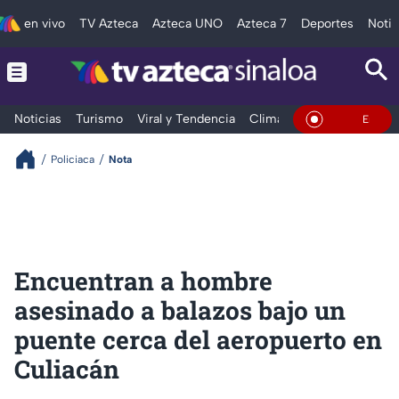
en vivo
TV Azteca
Azteca UNO
Azteca 7
Deportes
Notic
Noticias
Turismo
Viral y Tendencia
Clima
Deportes
Espec
En Vivo
Policiaca
Nota
Encuentran a hombre
asesinado a balazos bajo un
puente cerca del aeropuerto en
Culiacán