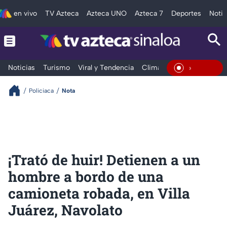
en vivo
TV Azteca
Azteca UNO
Azteca 7
Deportes
Notic
Noticias
Turismo
Viral y Tendencia
Clima
Deportes
Espec
En Viv
Policiaca
Nota
¡Trató de huir! Detienen a un
hombre a bordo de una
camioneta robada, en Villa
Juárez, Navolato