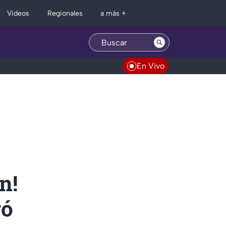
Regionales
Videos
a más +
En Vivo
n!
ró