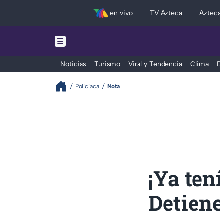
en vivo
TV Azteca
Aztec
Noticias
Turismo
Viral y Tendencia
Clima
D
Policiaca
Nota
¡Ya ten
Detien