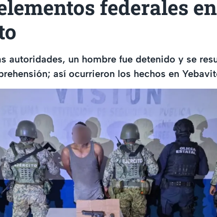
elementos federales en
to
las autoridades, un hombre fue detenido y se resu
prehensión; así ocurrieron los hechos en Yebavi