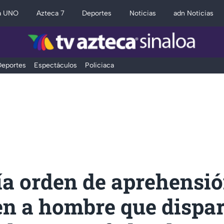
a UNO
Azteca 7
Deportes
Noticias
adn Noticias
eportes
Espectáculos
Policiaca
ía orden de aprehensió
en a hombre que dispa