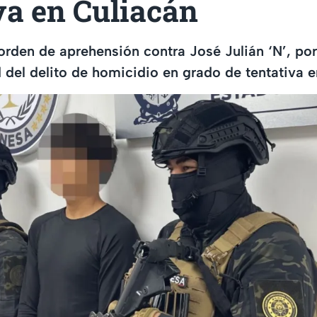
va en Culiacán
den de aprehensión contra José Julián ‘N’, por
 del delito de homicidio en grado de tentativa 