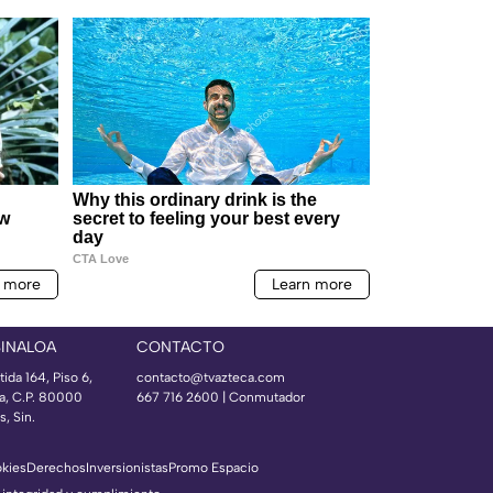
SINALOA
CONTACTO
ida 164, Piso 6,
contacto@tvazteca.com
ía, C.P. 80000
667 716 2600 | Conmutador
, Sin.
okies
Derechos
Inversionistas
Promo Espacio