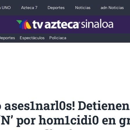
a UNO
Azteca 7
Deportes
Noticias
adn Noticias
eportes
Espectáculos
Policiaca
ó ases1narl0s! Detienen
‘N’ por hom1cidi0 en g