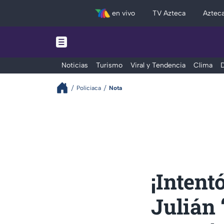
en vivo
TV Azteca
Aztec
Noticias
Turismo
Viral y Tendencia
Clima
D
Policiaca
Nota
¡Intent
Julián 