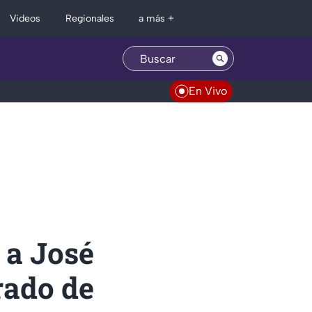
Regionales
Videos
a más +
En Vivo
 a José
rado de