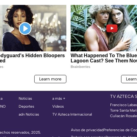
TV AZTECA 
ca
Noticias
a más +
Francisco Labast
UNO
Deportes
Videos
Torre Santa Mar
adn Noticias
TV Azteca Internacional
Culiacán Rosales
Aviso de privacidad
Preferencias de Co
erechos reservados, 2025.