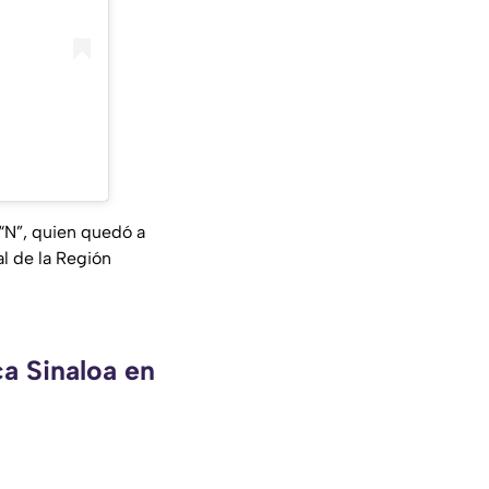
 “N”, quien quedó a
l de la Región
ca Sinaloa en