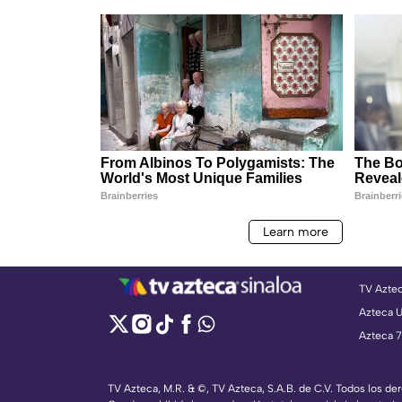
TV Azte
Azteca 
Azteca 7
TV Azteca, M.R. & ©, TV Azteca, S.A.B. de C.V. Todos los d