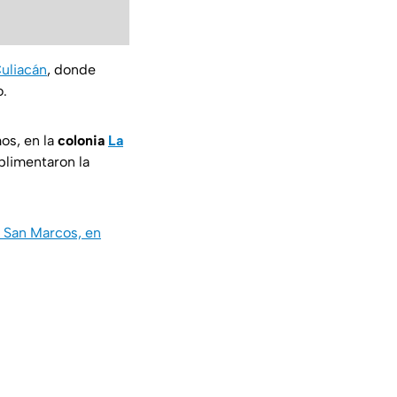
uliacán
, donde
o.
os, en la
colonia
La
plimentaron la
o San Marcos, en