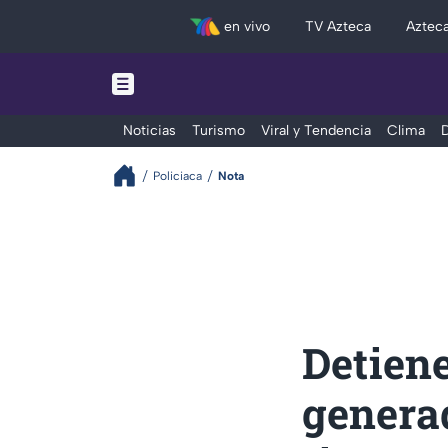
en vivo
TV Azteca
Aztec
Noticias
Turismo
Viral y Tendencia
Clima
D
Policiaca
Nota
Detiene
generad