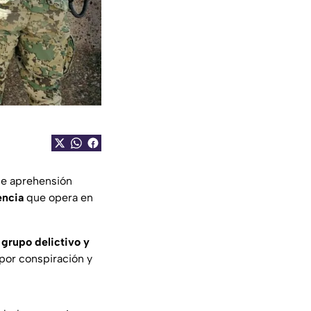
de aprehensión
encia
que opera en
n
grupo delictivo y
por conspiración y