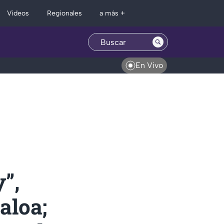
Regionales
Videos
a más +
En Vivo
”,
aloa;