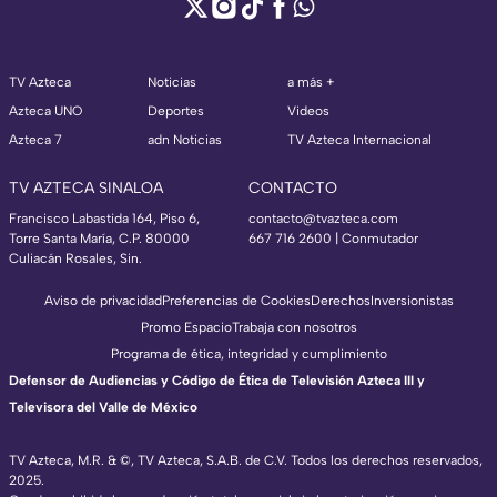
TV Azteca
Noticias
a más +
Azteca UNO
Deportes
Videos
Azteca 7
adn Noticias
TV Azteca Internacional
TV AZTECA SINALOA
CONTACTO
Francisco Labastida 164, Piso 6,
contacto@tvazteca.com
Torre Santa María, C.P. 80000
667 716 2600 | Conmutador
Culiacán Rosales, Sin.
Aviso de privacidad
Preferencias de Cookies
Derechos
Inversionistas
Promo Espacio
Trabaja con nosotros
Programa de ética, integridad y cumplimiento
Defensor de Audiencias y Código de Ética de Televisión Azteca III y
Televisora del Valle de México
TV Azteca, M.R. & ©, TV Azteca, S.A.B. de C.V. Todos los derechos reservados,
2025.