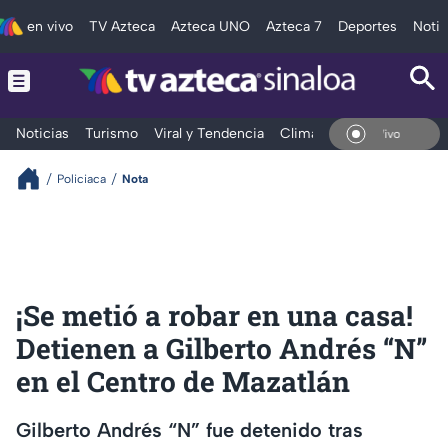
en vivo
TV Azteca
Azteca UNO
Azteca 7
Deportes
Notic
Noticias
Turismo
Viral y Tendencia
Clima
Deportes
Espec
En Vivo
Policiaca
Nota
¡Se metió a robar en una casa!
Detienen a Gilberto Andrés “N”
en el Centro de Mazatlán
Gilberto Andrés “N” fue detenido tras