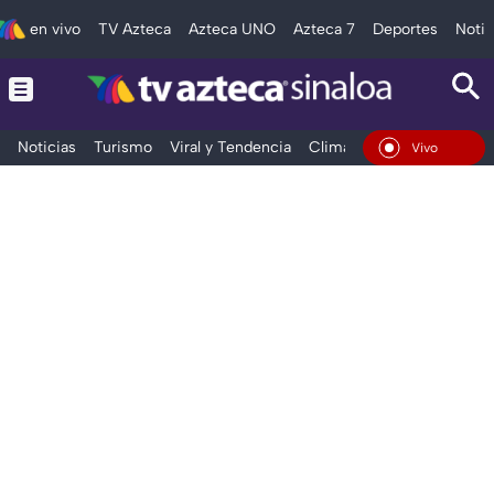
en vivo
TV Azteca
Azteca UNO
Azteca 7
Deportes
Notic
Noticias
Turismo
Viral y Tendencia
Clima
Deportes
Espec
En Vivo