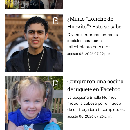
domicilio de la ciudad de Los
Mochis
¿Murió “Lonche de
Huevito”? Esto se sabe
del streamer
Diversos rumores en redes
sociales apuntan al
sinaloense
fallecimiento de Víctor
Ordoñez, conocido como
agosto 06, 2026 07:29 p. m.
“Lonche de Huevito”. Te
decimos lo que se sabe del
streamer
Compraron una cocina
de juguete en Facebook
y terminó en tragedia:
La pequeña Briella Holmes
metió la cabeza por el hueco
Muere niña de 3 años
de un fregadero incompleto en
atrapada en el mueble
un mueble de segunda mano;
agosto 06, 2026 07:26 p. m.
la Policía de Florida alerta
sobre los riesgos de artículos