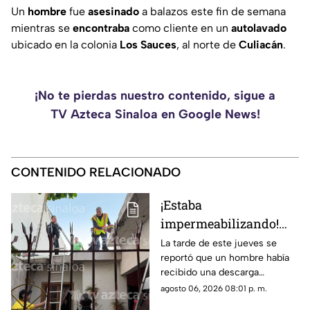
Un
hombre
fue
asesinado
a balazos este fin de semana
mientras se
encontraba
como cliente en un
autolavado
ubicado en la colonia
Los
Sauces
, al norte de
Culiacán
.
¡No te pierdas nuestro contenido, sigue a
TV Azteca Sinaloa en Google News!
CONTENIDO RELACIONADO
¡Estaba
impermeabilizando!
Hombre recibe
La tarde de este jueves se
reportó que un hombre había
descarga eléctrica en la
recibido una descarga
colonia Álamos Uno, en
eléctrica mientras se
agosto 06, 2026 08:01 p. m.
Los Mochis
encontraba trabajando en un