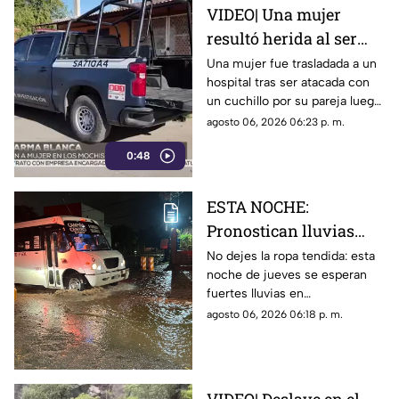
VIDEO| Una mujer
resultó herida al ser
atacada con cuchillo
Una mujer fue trasladada a un
hospital tras ser atacada con
tras discusión con su
un cuchillo por su pareja luego
pareja en Los Mochis
de una discusión
agosto 06, 2026 06:23 p. m.
0:48
ESTA NOCHE:
Pronostican lluvias
FUERTES a INTENSAS
No dejes la ropa tendida: esta
noche de jueves se esperan
en estos municipios de
fuertes lluvias en
Sinaloa
prácticamente todo el estado
agosto 06, 2026 06:18 p. m.