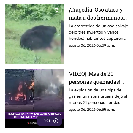
¡Tragedia! Oso ataca y
mata a dos hermanos;
dramático momento
La embestida de un oso salvaje
dejó tres muertos y varios
quedó grabado en
heridos; habitantes captaron
VIDEO
en video los momentos de
agosto 06, 2026 06:59 p. m.
terror sufridos por la familia
VIDEO| ¡Más de 20
personas quemadas!
Explota pipa de gas
La explosión de una pipa de
gas en una zona urbana dejó al
cerca de casas y
menos 21 personas heridas.
negocios
agosto 06, 2026 06:55 p. m.
1:01