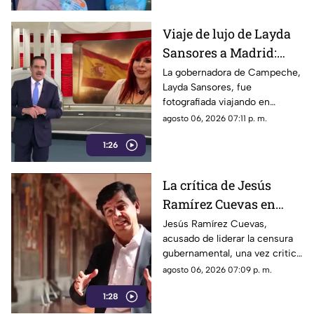
infantiles usados
Viaje de lujo de Layda
Sansores a Madrid:
captada junto a su
La gobernadora de Campeche,
Layda Sansores, fue
hermana del DIF
fotografiada viajando en
estatal
primera clase a Madrid,
agosto 06, 2026 07:11 p. m.
acompañada de su hermana,
1:26
directora del DIF estatal
La crítica de Jesús
Ramírez Cuevas en
2013 se vuelve
Jesús Ramírez Cuevas,
acusado de liderar la censura
relevante en la censura
gubernamental, una vez criticó
actual
abiertamente en 2013 la
agosto 06, 2026 07:09 p. m.
manipulación mediática a
1:28
través de publicidad oficial