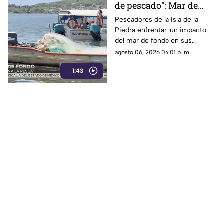
de pescado": Mar de
fondo golpea a la pesca
Pescadores de la Isla de la
Piedra enfrentan un impacto
en Mazatlán
del mar de fondo en sus
capturas, reportando
agosto 06, 2026 06:01 p. m.
reducciones de hasta el 50%.
1:43