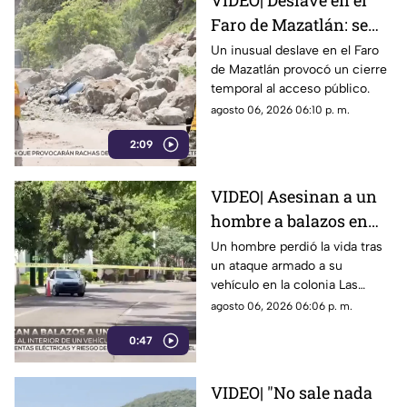
VIDEO| Deslave en el
Faro de Mazatlán: se
mantiene el cierre
Un inusual deslave en el Faro
de Mazatlán provocó un cierre
temporal
temporal al acceso público.
agosto 06, 2026 06:10 p. m.
2:09
VIDEO| Asesinan a un
hombre a balazos en
Las Qunitas, Culiacán
Un hombre perdió la vida tras
un ataque armado a su
vehículo en la colonia Las
Quintas en Culiacán
agosto 06, 2026 06:06 p. m.
0:47
VIDEO| "No sale nada