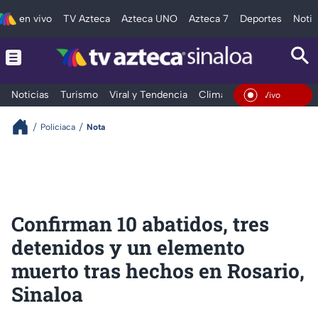
en vivo
TV Azteca
Azteca UNO
Azteca 7
Deportes
Notic
Noticias
Turismo
Viral y Tendencia
Clima
Deportes
Espec
En Vivo
Policiaca
Nota
Confirman 10 abatidos, tres
detenidos y un elemento
muerto tras hechos en Rosario,
Sinaloa