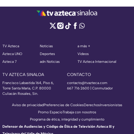
TV Azteca
Noticias
a más +
Azteca UNO
Deportes
Videos
Azteca 7
adn Noticias
TV Azteca Internacional
TV AZTECA SINALOA
CONTACTO
Francisco Labastida 164, Piso 6,
contacto@tvazteca.com
Torre Santa María, C.P. 80000
667 716 2600 | Conmutador
Culiacán Rosales, Sin.
Aviso de privacidad
Preferencias de Cookies
Derechos
Inversionistas
Promo Espacio
Trabaja con nosotros
Programa de ética, integridad y cumplimiento
Defensor de Audiencias y Código de Ética de Televisión Azteca III y
Televisora del Valle de México