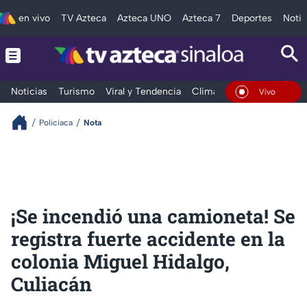
en vivo
TV Azteca
Azteca UNO
Azteca 7
Deportes
Notic
Noticias
Turismo
Viral y Tendencia
Clima
Deportes
Espec
En Vivo
Policiaca
Nota
¡Se incendió una camioneta! Se
registra fuerte accidente en la
colonia Miguel Hidalgo,
Culiacán