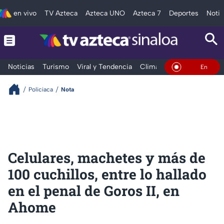
en vivo
TV Azteca
Azteca UNO
Azteca 7
Deportes
Notic
Noticias
Turismo
Viral y Tendencia
Clima
Deportes
Espec
En Vivo
Policiaca
Nota
Celulares, machetes y más de
100 cuchillos, entre lo hallado
en el penal de Goros II, en
Ahome