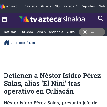
en vivo
TV Azteca
Azteca UNO
Azteca 7
Deportes
Notic
Noticias
Turismo
Viral y Tendencia
Clima
Deportes
Espec
En Vivo
Policiaca
Nota
Detienen a Néstor Isidro Pérez
Salas, alias ‘El Nini’ tras
operativo en Culiacán
Néstor Isidro Pérez Salas, presunto jefe de