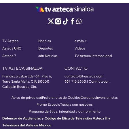
TV Azteca
Noticias
a más +
Azteca UNO
Deportes
Videos
Azteca 7
adn Noticias
TV Azteca Internacional
TV AZTECA SINALOA
CONTACTO
Francisco Labastida 164, Piso 6,
contacto@tvazteca.com
Torre Santa María, C.P. 80000
667 716 2600 | Conmutador
Culiacán Rosales, Sin.
Aviso de privacidad
Preferencias de Cookies
Derechos
Inversionistas
Promo Espacio
Trabaja con nosotros
Programa de ética, integridad y cumplimiento
Defensor de Audiencias y Código de Ética de Televisión Azteca III y
Televisora del Valle de México