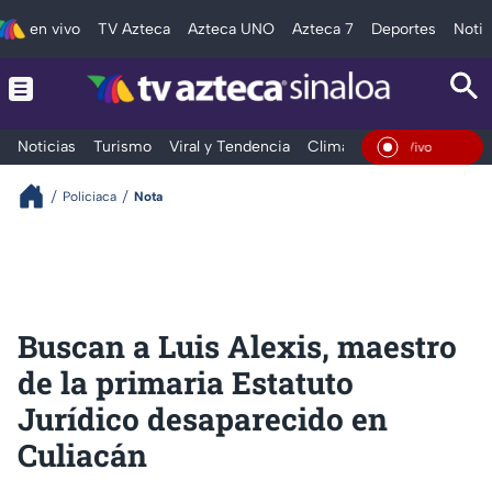
en vivo
TV Azteca
Azteca UNO
Azteca 7
Deportes
Notic
Noticias
Turismo
Viral y Tendencia
Clima
Deportes
Espec
En Vivo
Policiaca
Nota
Buscan a Luis Alexis, maestro
de la primaria Estatuto
Jurídico desaparecido en
Culiacán