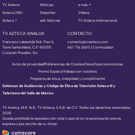
TV Azteca
Noticias
a más +
Azteca UNO
Deportes
Videos
Azteca 7
adn Noticias
TV Azteca Internacional
TV AZTECA SINALOA
CONTACTO
Francisco Labastida 164, Piso 6,
contacto@tvazteca.com
Torre Santa María, C.P. 80000
667 716 2600 | Conmutador
Culiacán Rosales, Sin.
Aviso de privacidad
Preferencias de Cookies
Derechos
Inversionistas
Promo Espacio
Trabaja con nosotros
Programa de ética, integridad y cumplimiento
Defensor de Audiencias y Código de Ética de Televisión Azteca III y
Televisora del Valle de México
TV Azteca, M.R. & ©, TV Azteca, S.A.B. de C.V. Todos los derechos reservados,
2025.
Queda prohibida la reproducción total o parcial sin la autorización previa,
expresa y por escrito de su titular.