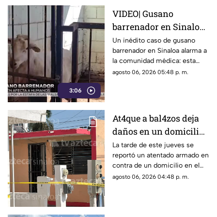
VIDEO| Gusano
barrenador en Sinaloa:
riesgos para humanos
Un inédito caso de gusano
barrenador en Sinaloa alarma a
y ganado
la comunidad médica: esta
larva, capaz de causar miasis
agosto 06, 2026 05:48 p. m.
en humanos.
3:06
At4que a bal4zos deja
daños en un domicilio
del Infonavit Playas, en
La tarde de este jueves se
reportó un atentado armado en
Mazatlán
contra de un domicilio en el
puerto de Mazatlán
agosto 06, 2026 04:48 p. m.