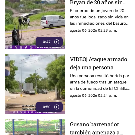
Bryan de 20 años sin
vida en inmediaciones
El cuerpo de un joven de 20
años fue localizado sin vida en
del basurón de
las inmediaciones del basurón
Culiacán
de Culiacán
agosto 06, 2026 02:28 p. m.
0:47
VIDEO| Ataque armado
deja una persona
herida en la
Una persona resultó herida por
arma de fuego tras un ataque
comunidad de El
en la comunidad de El Chilillo,
Chilillo, en Mazatlán
al norte de Mazatlán.
agosto 06, 2026 02:24 p. m.
0:50
Gusano barrenador
también amenaza a