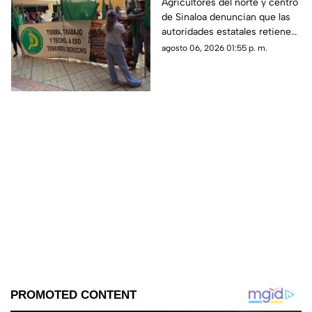
productores exigen en
Agricultores del norte y centro
de Sinaloa denuncian que las
Palacio la entrega de
autoridades estatales retienen
apoyos
recursos etiquetados por el
agosto 06, 2026 01:55 p. m.
Congreso para pequeños
productores de temporal