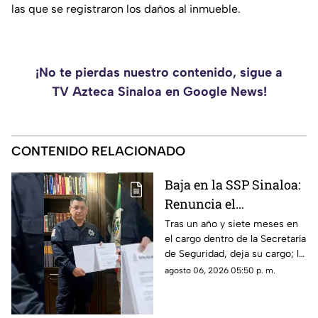
las que se registraron los daños al inmueble.
¡No te pierdas nuestro contenido, sigue a
TV Azteca Sinaloa en Google News!
CONTENIDO RELACIONADO
Baja en la SSP Sinaloa:
Renuncia el
subsecretario
Tras un año y siete meses en
el cargo dentro de la Secretaría
Humberto Zerón
de Seguridad, deja su cargo; la
Martínez
dependencia aún no revela a
agosto 06, 2026 05:50 p. m.
su sustituto