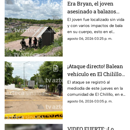
Era Bryan, el joven
asesinado a balazos
cerca del basurón de
El joven fue localizado sin vida
y con varios impactos de bala
Culiacán
en su cuerpo, esto en el
relleno sanitario de Culiacán,
agosto 06, 2026 03:25 p. m.
Sinaloa
¡Ataque directo! Balean
vehículo en El Chilillo,
en Mazatlán; hay un
El ataque se registró al
mediodía de este jueves en la
herido
comunidad de El Chilillo, en el
municipio de Mazatlán, Sinaloa
agosto 06, 2026 03:05 p. m.
VIDEO FUERTE: ¡Lo