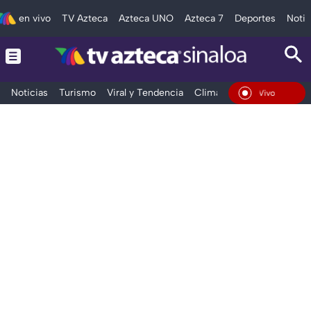
en vivo
TV Azteca
Azteca UNO
Azteca 7
Deportes
Notic
Noticias
Turismo
Viral y Tendencia
Clima
Deportes
Espec
En Vivo