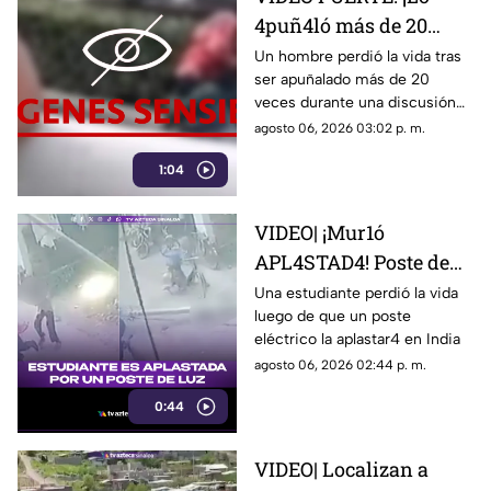
4puñ4ló más de 20
veces! Hombre es
Un hombre perdió la vida tras
ser apuñalado más de 20
as3s1n4d0 afuera de un
veces durante una discusión
centro comercial
en un centro comercial.
agosto 06, 2026 03:02 p. m.
1:04
VIDEO| ¡Mur1ó
APL4STAD4! Poste de
luz cae sobre
Una estudiante perdió la vida
luego de que un poste
estudiante en plena
eléctrico la aplastar4 en India
calle: esto pasó
agosto 06, 2026 02:44 p. m.
0:44
VIDEO| Localizan a