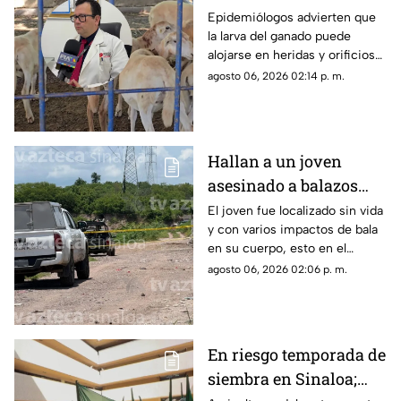
humanos: Expertos
Epidemiólogos advierten que
la larva del ganado puede
alertan por miasis en
alojarse en heridas y orificios
Sinaloa
de las personas para devorar
agosto 06, 2026 02:14 p. m.
tejido vivo; llaman a extremar
precauciones
Hallan a un joven
asesinado a balazos
cerca del basurón de
El joven fue localizado sin vida
y con varios impactos de bala
Culiacán
en su cuerpo, esto en el
relleno sanitario de Culiacán,
agosto 06, 2026 02:06 p. m.
Sinaloa
En riesgo temporada de
siembra en Sinaloa;