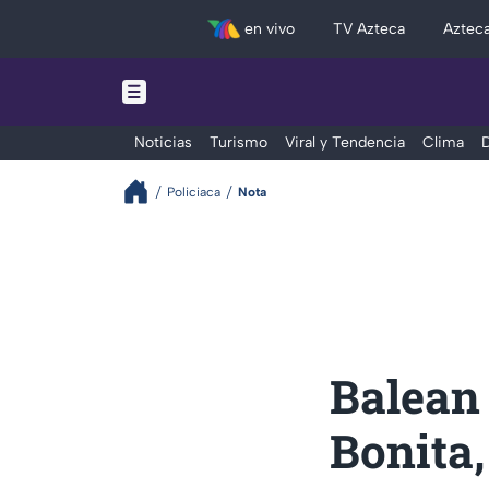
en vivo
TV Azteca
Aztec
Noticias
Turismo
Viral y Tendencia
Clima
D
Policiaca
Nota
Balean 
Bonita,