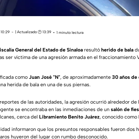
 10:29
| Actualizado 🕑 13:39
1 minuto lectura
iscalía General del Estado de Sinaloa
resultó
herido de bala
du
as ser víctima de una agresión armada en el fraccionamiento Vi
tificada como
Juan José "N"
, de aproximadamente
30 años de
na herida de bala en una de sus piernas.
eportes de las autoridades, la agresión ocurrió alrededor de l
agente se encontraba en las inmediaciones de un
salón de fie
alcanes, cerca del
Libramiento Benito Juárez
, conocido como
idad informaron que los presuntos responsables fueron dos 
isparos huyeron del lugar con rumbo desconocido.