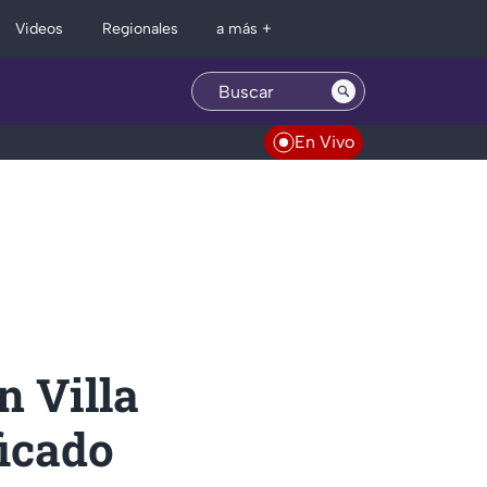
Regionales
Videos
a más +
En Vivo
n Villa
ficado