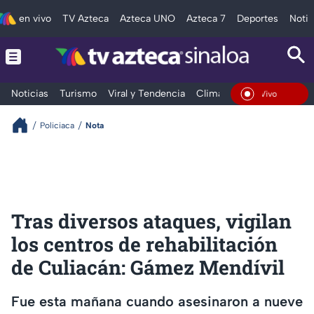
en vivo
TV Azteca
Azteca UNO
Azteca 7
Deportes
Notic
Noticias
Turismo
Viral y Tendencia
Clima
Deportes
Espec
En Vivo
Policiaca
Nota
Tras diversos ataques, vigilan
los centros de rehabilitación
de Culiacán: Gámez Mendívil
Fue esta mañana cuando asesinaron a nueve