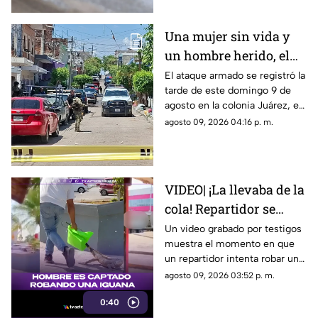
Una mujer sin vida y
un hombre herido, el
saldo de un at4que
El ataque armado se registró la
tarde de este domingo 9 de
arm4d0 en Mazatlán
agosto en la colonia Juárez, en
la ciudad de Mazatlán
agosto 09, 2026 04:16 p. m.
VIDEO| ¡La llevaba de la
cola! Repartidor se
intenta robar a una
Un video grabado por testigos
muestra el momento en que
iguana
un repartidor intenta robar una
iguana verde en Tuxpan,
agosto 09, 2026 03:52 p. m.
Veracruz
0:40