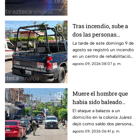
Tras incendio, sube a
dos las personas
fallecidas en el centro
La tarde de este domingo 9 de
agosto se registró un incendio
de rehabilitación de
en un centro de rehabilitación
Los Mochis
de Los Mochis; hay dos
agosto 09, 2026 08:07 p. m.
muertos y varios heridos
Muere el hombre que
había sido baleado
junto con otra mujer en
El ataque a balazos a un
domicilio en la colonia Juárez
la Juárez, en Mazatlán
dejó como saldo dos personas
sin vida; esto pasó...
agosto 09, 2026 06:41 p. m.