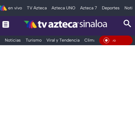
en vivo
TV Azteca
Azteca UNO
Azteca 7
Deportes
Notic
Noticias
Turismo
Viral y Tendencia
Clima
Deportes
Espec
En Viv