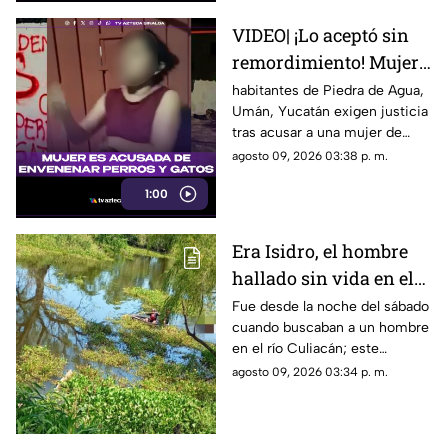
VIDEO| ¡Lo aceptó sin
remordimiento! Mujer
es acusada de
habitantes de Piedra de Agua,
Umán, Yucatán exigen justicia
ENV3NEN4R perros y
tras acusar a una mujer de
gatos
env3nen4r a dos perros y un
agosto 09, 2026 03:38 p. m.
gato
1:00
Era Isidro, el hombre
hallado sin vida en el
río Culiacán, en
Fue desde la noche del sábado
cuando buscaban a un hombre
Navolato
en el río Culiacán; este
domingo fue localizado sin
agosto 09, 2026 03:34 p. m.
vida