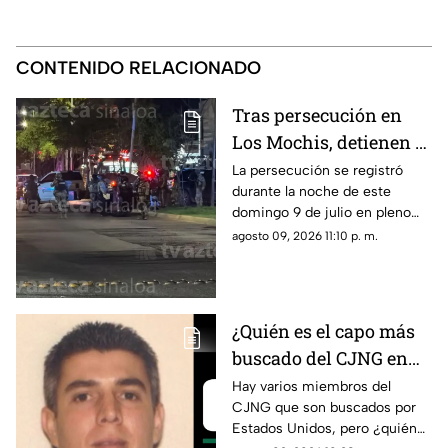
CONTENIDO RELACIONADO
Tras persecución en
Los Mochis, detienen a
8 personas; 4 están
La persecución se registró
durante la noche de este
heridas
domingo 9 de julio en pleno
Centro de Los Mochis; esto
agosto 09, 2026 11:10 p. m.
pasó…
¿Quién es el capo más
buscado del CJNG en
Estados Unidos? Dan
Hay varios miembros del
CJNG que son buscados por
25 millones de dólares
Estados Unidos, pero ¿quién
de recompensa