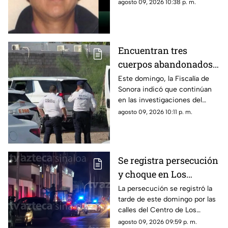
es el más buscado por el que
agosto 09, 2026 10:38 p. m.
ofrecen una millonaria
recompensa? Aquí los
detalles…
Encuentran tres
cuerpos abandonados
en Sonora; todo apunta
Este domingo, la Fiscalía de
Sonora indicó que continúan
a crimen pasional
en las investigaciones del
hallazgo de tres cuerpos
agosto 09, 2026 10:11 p. m.
abandonados en una
camioneta en Hermosillo; esto
se sabe…
Se registra persecución
y choque en Los
Mochis; esto pasó…
La persecución se registró la
tarde de este domingo por las
calles del Centro de Los
Mochis, al norte de Sinaloa
agosto 09, 2026 09:59 p. m.