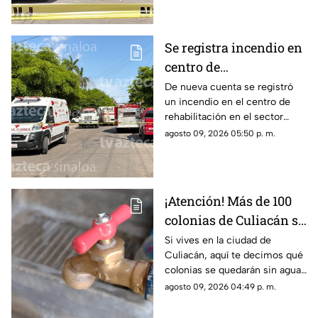
Se registra incendio en
centro de
rehabilitación en Los
De nueva cuenta se registró
un incendio en el centro de
Mochis; hay un muerto
rehabilitación en el sector
y varios heridos
Centro; esto pasó...
agosto 09, 2026 05:50 p. m.
¡Atención! Más de 100
colonias de Culiacán se
quedarán SIN AGUA el
Si vives en la ciudad de
Culiacán, aquí te decimos qué
próximo MARTES
colonias se quedarán sin agua
el próximo martes 11 de
agosto 09, 2026 04:49 p. m.
agosto…