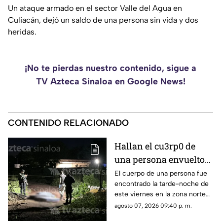
Un ataque armado en el sector Valle del Agua en
Culiacán, dejó un saldo de una persona sin vida y dos
heridas.
¡No te pierdas nuestro contenido, sigue a
TV Azteca Sinaloa en Google News!
CONTENIDO RELACIONADO
Hallan el cu3rp0 de
una persona envuelto
en colchonetas, en Los
El cuerpo de una persona fue
encontrado la tarde-noche de
Cerritos, Culiacán
este viernes en la zona norte
de Culiacán
agosto 07, 2026 09:40 p. m.