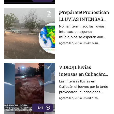
¡Prepárate! Pronostican
LLUVIAS INTENSAS
todo el fin de semana
No han terminado las lluvias
intensas: en algunos
en estos municipios de
municipios se esperan aún
Sinaloa
durante este fin de semana,
agosto 07, 2026 05:45 p. m.
del 8 al 10 de agosto
VIDEO| Lluvias
intensas en Culiacán:
inundaciones y
Las intensas lluvias en
Culiacán el jueves por la tarde
personas arrastradas
provocaron inundaciones
severas y el desbordamiento
agosto 07, 2026 05:33 p. m.
de arroyos.
1:41