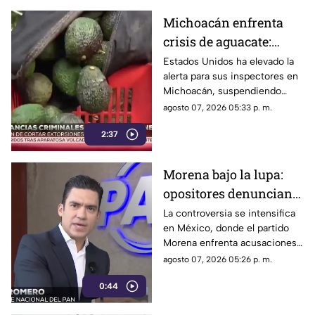
Michoacán enfrenta
crisis de aguacate:
Estados Unidos frena
Estados Unidos ha elevado la
alerta para sus inspectores en
exportaciones
Michoacán, suspendiendo
exportaciones de aguacate y
agosto 07, 2026 05:33 p. m.
ocasionando pérdidas
2:37
millonarias
Morena bajo la lupa:
opositores denuncian
intentos de censura
La controversia se intensifica
en México, donde el partido
sobre políticos y
Morena enfrenta acusaciones
crimen organizado
de censura y manipulación
agosto 07, 2026 05:26 p. m.
0:44