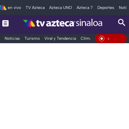
en vivo
TV Azteca
Azteca UNO
Azteca 7
Deportes
Notic
Noticias
Turismo
Viral y Tendencia
Clima
Deportes
Espec
En Viv