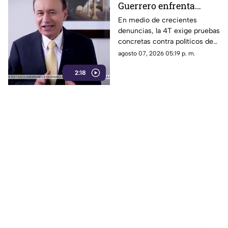
Guerrero enfrenta
cargos: ¿Qué pruebas
En medio de crecientes
denuncias, la 4T exige pruebas
hay sobre su relación
concretas contra políticos de
con el caso Ayotzinapa?
Morena, mientras avanza en la
agosto 07, 2026 05:19 p. m.
detención de figuras
2:18
opositoras, como el
exgobernador Ángel Aguirre