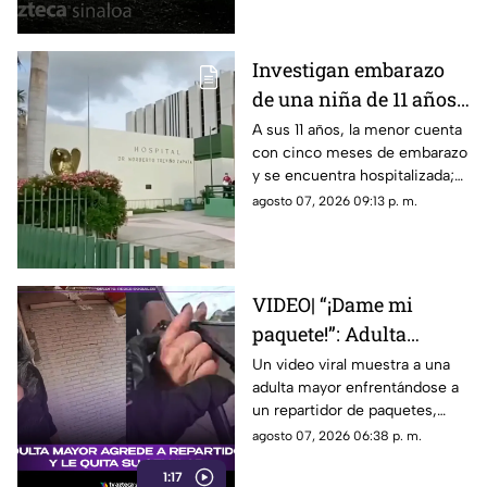
Investigan embarazo
de una niña de 11 años;
Nohemí quedó
A sus 11 años, la menor cuenta
con cinco meses de embarazo
internada con cinco
y se encuentra hospitalizada;
meses de gestación
autoridades investigan el caso
agosto 07, 2026 09:13 p. m.
como abuso
VIDEO| “¡Dame mi
paquete!”: Adulta
mayor agrede a
Un video viral muestra a una
adulta mayor enfrentándose a
repartidor y le quita su
un repartidor de paquetes,
celular
exigiendo su entrega y
agosto 07, 2026 06:38 p. m.
arrebatándole su celular.
1:17