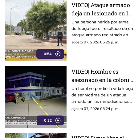
VIDEO| Ataque armado
deja un lesionado en la
comunidad de El
Una persona herida por arma
de fuego fue el resultado de un
Chilillo en Mazatlán
ataque armado registrado en la
comunidad de El Chilillo, al
agosto 07, 2026 05:26 p. m.
norte de la zona rural de
0:54
Mazatlán.
VIDEO| Hombre es
asesinado en la colonia
Morelos en Mazatlán
Un hombre perdió la vida luego
de ser víctima de un ataque
armado en las inmediaciones
de la colonia Morelos, al
agosto 07, 2026 05:24 p. m.
oriente de Mazatlán, la noche
0:32
del jueves.