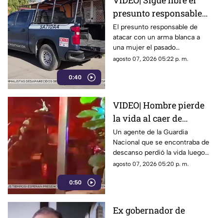
VIDEO| Sigue libre el
presunto responsable
de atacar con arma
El presunto responsable de
atacar con un arma blanca a
blanca a una mujer en
una mujer el pasado
Los Mochis
miércoles, dentro de una
agosto 07, 2026 05:22 p. m.
vivienda en Los Mochis, aún
0:40
no ha sido detenido, informó la
Fiscalía General del Estado.
VIDEO| Hombre pierde
la vida al caer de
acantilado en el Paseo
Un agente de la Guardia
Nacional que se encontraba de
del Centenario en
descanso perdió la vida luego
Mazatlán
de caer desde el Paseo del
agosto 07, 2026 05:20 p. m.
Centenario, al poniente del
0:50
puerto de Mazatlán, la noche
del jueves.
Ex gobernador de